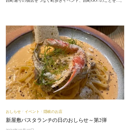
西町通りの個店をつなぐ町歩きイベント、西町GO!!のことを…。
おしらせ
イベント
隠岐のお店
/
/
新屋敷パスタランチの日のおしらせ～第2弾