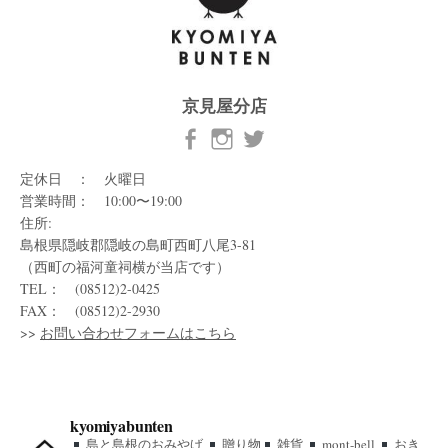
京見屋分店
定休日 ： 火曜日
営業時間： 10:00〜19:00
住所:
島根県隠岐郡隠岐の島町西町八尾3-81
（西町の福河童祠横が当店です）
TEL： (08512)2-0425
FAX： (08512)2-2930
>>
お問い合わせフォームはこちら
kyomiyabunten
島と島根のおみやげ
贈り物
雑貨
mont-bell
おき