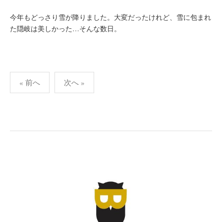
今年もどっさり雪が降りました。大変だったけれど、雪に包まれ
た隠岐は美しかった…そんな数日。
投
« 前へ
次へ »
稿
の
ペ
ー
ジ
送
り