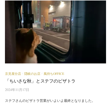
京見屋分店
隠岐のお店
風待ちOFFICE
/
/
「ちいさな秋」とステフのピザトラ
2024年11月17日
ステフさんのピザトラ営業がいよいよ最終となりました。