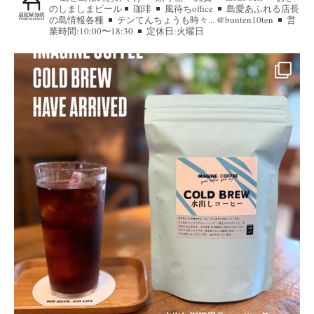
のしましまビール
珈琲
風待ちoffice
島愛あふれる店長
の島情報各種
テンてんちょうも時々... @bunten10ten
営
業時間:10:00〜18:30
定休日:火曜日