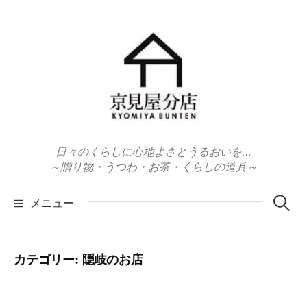
コ
ン
テ
ン
ツ
へ
ス
キ
日々のくらしに心地よさとうるおいを…
ッ
～贈り物・うつわ・お茶・くらしの道具～
プ
検
メニュー
索:
カテゴリー:
隠岐のお店