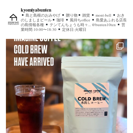
kyomiyabunten
島と島根のおみやげ
贈り物
雑貨
mont-bell
おき
のしましまビール
珈琲
風待ちoffice
島愛あふれる店長
の島情報各種
テンてんちょうも時々... @bunten10ten
営
業時間:10:00〜18:30
定休日:火曜日