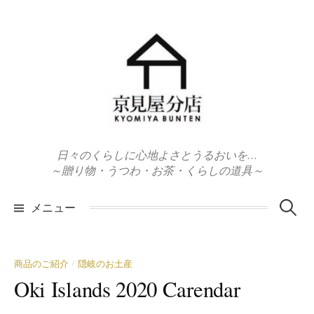
コ
ン
テ
ン
ツ
へ
ス
キ
日々のくらしに心地よさとうるおいを…
ッ
～贈り物・うつわ・お茶・くらしの道具～
プ
検
メニュー
索:
商品のご紹介
隠岐のお土産
/
Oki Islands 2020 Carendar