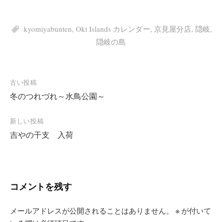
kyomiyabunten
,
Oki Islands カレンダー
,
京見屋分店
,
隠岐
,
隠岐の島
投
古い投稿
冬のつれづれ～水鳥公園～
稿
ナ
新しい投稿
ビ
吉やの干支 入荷
ゲ
ー
シ
コメントを残す
ョ
ン
メールアドレスが公開されることはありません。
※
が付いて