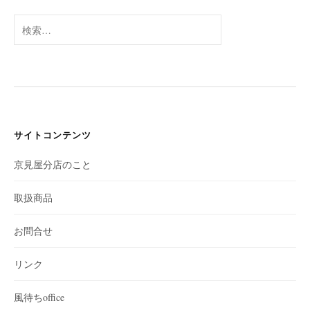
イ
ブ
検
索:
サイトコンテンツ
京見屋分店のこと
取扱商品
お問合せ
リンク
風待ちoffice