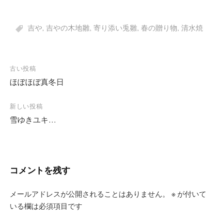
吉や
,
吉やの木地雛
,
寄り添い兎雛
,
春の贈り物
,
清水焼
投
古い投稿
ほぼほぼ真冬日
稿
ナ
新しい投稿
ビ
雪ゆきユキ…
ゲ
ー
シ
コメントを残す
ョ
ン
メールアドレスが公開されることはありません。
※
が付いて
いる欄は必須項目です