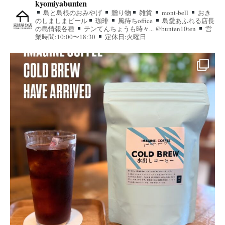
kyomiyabunten
島と島根のおみやげ
贈り物
雑貨
mont-bell
おき
のしましまビール
珈琲
風待ちoffice
島愛あふれる店長
の島情報各種
テンてんちょうも時々... @bunten10ten
営
業時間:10:00〜18:30
定休日:火曜日