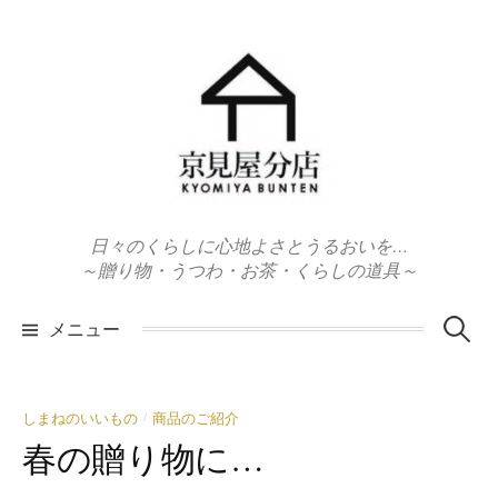
コ
ン
テ
ン
ツ
へ
ス
キ
日々のくらしに心地よさとうるおいを…
ッ
～贈り物・うつわ・お茶・くらしの道具～
プ
検
メニュー
索:
しまねのいいもの
商品のご紹介
/
春の贈り物に…