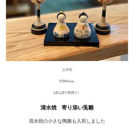
八千代
¥3800+tax
(ぼんぼり別売り）
清水焼 寄り添い兎雛
清水焼の小さな陶雛も入荷しました