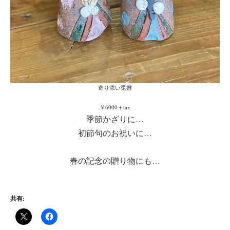
寄り添い兎雛
￥6000＋tax
季節かざりに…
初節句のお祝いに…
春の記念の贈り物にも…
共有: