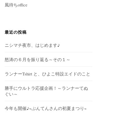
風待ちoffice
最近の投稿
ニシマチ夜市、はじめます♪
怒涛の６月を振り返る～その１～
ランナーTshirt と、ひよこ特設エイドのこと
勝手にウルトラ応援企画！～ランナーてぬ
ぐい～
今年も開催♪~ぶんてんさんの初夏まつり~