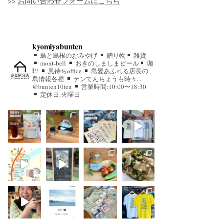
>>
お問い合わせフォームはこちら
kyomiyabunten
島と島根のおみやげ
贈り物
雑貨
mont-bell
おきのしましまビール
珈
琲
風待ちoffice
島愛あふれる店長の
島情報各種
テンてんちょうも時々...
@bunten10ten
営業時間:10:00〜18:30
定休日:火曜日