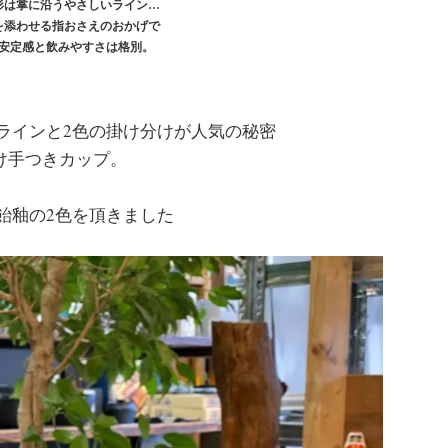
形は掌に沿うやさしいライン…
を添わせる指おさえのおかげで
安定感と飲みやすさは格別。
ラインと2色の掛け分けが人気の秘密
け手つきカップ。
飴釉の2色を頂きました