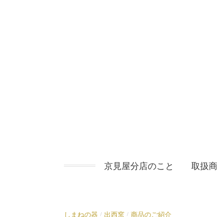
コ
ン
テ
ン
ツ
へ
ス
キ
ッ
プ
京見屋分店のこと
取扱
しまねの器
出西窯
商品のご紹介
/
/