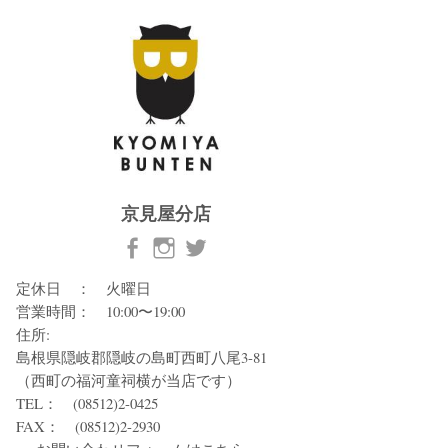
京見屋分店
定休日 ： 火曜日
営業時間： 10:00〜19:00
住所:
島根県隠岐郡隠岐の島町西町八尾3-81
（西町の福河童祠横が当店です）
TEL： (08512)2-0425
FAX： (08512)2-2930