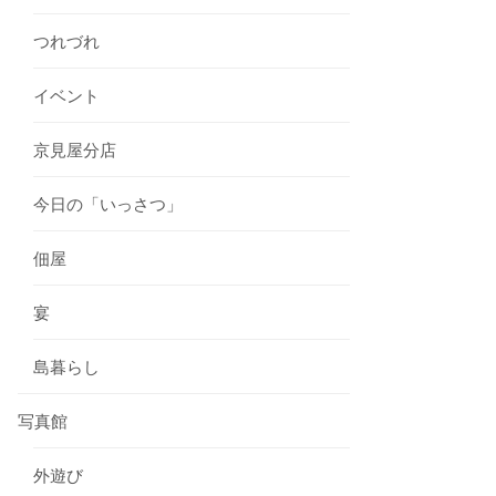
つれづれ
イベント
京見屋分店
今日の「いっさつ」
佃屋
宴
島暮らし
写真館
外遊び