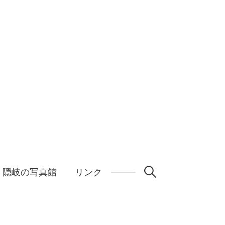
検
隠岐の写真館
リンク
索: