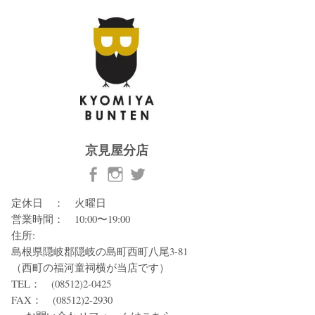
京見屋分店
定休日 ： 火曜日
営業時間： 10:00〜19:00
住所:
島根県隠岐郡隠岐の島町西町八尾3-81
（西町の福河童祠横が当店です）
TEL： (08512)2-0425
FAX： (08512)2-2930