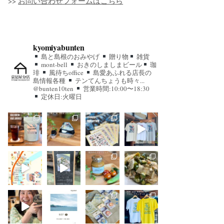
>>
お問い合わせフォームはこちら
kyomiyabunten
島と島根のおみやげ
贈り物
雑貨
mont-bell
おきのしましまビール
珈
琲
風待ちoffice
島愛あふれる店長の
島情報各種
テンてんちょうも時々...
@bunten10ten
営業時間:10:00〜18:30
定休日:火曜日