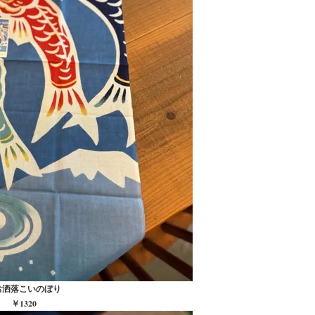
︎お洒落こいのぼり
￥1320