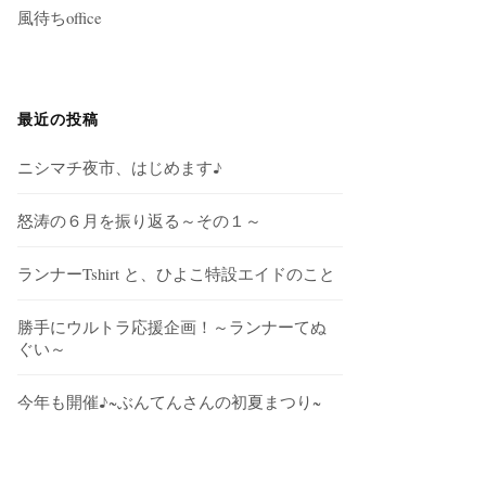
風待ちoffice
最近の投稿
ニシマチ夜市、はじめます♪
怒涛の６月を振り返る～その１～
ランナーTshirt と、ひよこ特設エイドのこと
勝手にウルトラ応援企画！～ランナーてぬ
ぐい～
今年も開催♪~ぶんてんさんの初夏まつり~