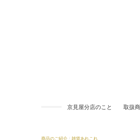
コ
ン
テ
ン
ツ
へ
ス
キ
ッ
プ
京見屋分店のこと
取扱
商品のご紹介
雑貨あれこれ
/