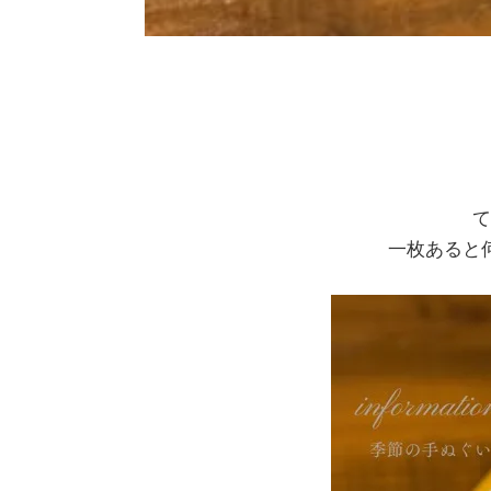
て
一枚あると