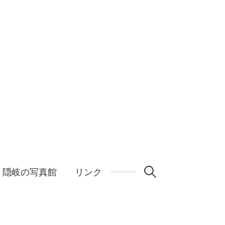
検
隠岐の写真館
リンク
索: