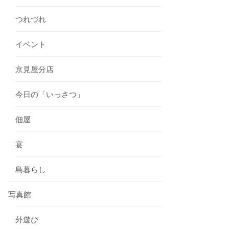
つれづれ
イベント
京見屋分店
今日の「いっさつ」
佃屋
宴
島暮らし
写真館
外遊び