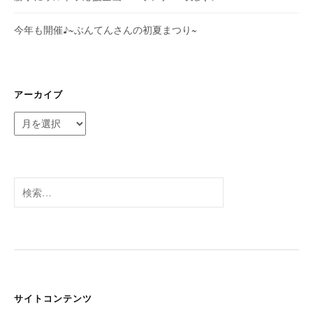
今年も開催♪~ぶんてんさんの初夏まつり~
アーカイブ
ア
ー
カ
イ
ブ
検
索:
サイトコンテンツ