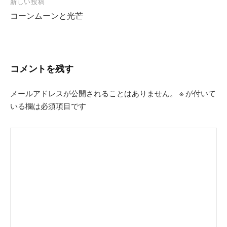
新しい投稿
ビ
コーンムーンと光芒
ゲ
ー
シ
コメントを残す
ョ
ン
メールアドレスが公開されることはありません。
※
が付いて
いる欄は必須項目です