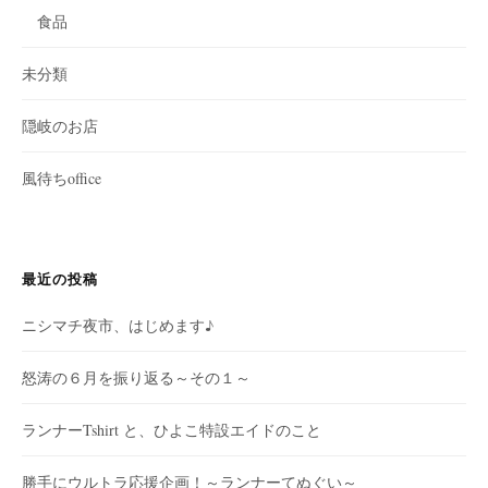
食品
未分類
隠岐のお店
風待ちoffice
最近の投稿
ニシマチ夜市、はじめます♪
怒涛の６月を振り返る～その１～
ランナーTshirt と、ひよこ特設エイドのこと
勝手にウルトラ応援企画！～ランナーてぬぐい～