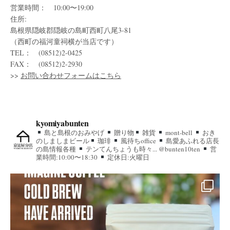
営業時間： 10:00〜19:00
住所:
島根県隠岐郡隠岐の島町西町八尾3-81
（西町の福河童祠横が当店です）
TEL： (08512)2-0425
FAX： (08512)2-2930
>>
お問い合わせフォームはこちら
kyomiyabunten
島と島根のおみやげ
贈り物
雑貨
mont-bell
おき
のしましまビール
珈琲
風待ちoffice
島愛あふれる店長
の島情報各種
テンてんちょうも時々... @bunten10ten
営
業時間:10:00〜18:30
定休日:火曜日