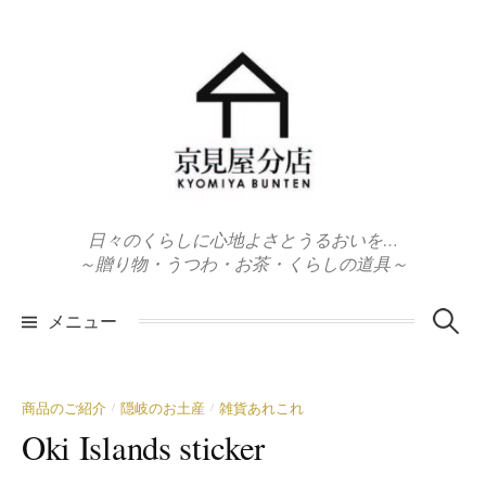
コ
ン
テ
ン
ツ
へ
ス
キ
日々のくらしに心地よさとうるおいを…
ッ
～贈り物・うつわ・お茶・くらしの道具～
プ
検
メニュー
索:
商品のご紹介
隠岐のお土産
雑貨あれこれ
/
/
Oki Islands sticker