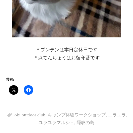
＊ブンテンは本日定休日です
＊点てんちょうはお留守番です
共有:
oki outdoor club
,
キャンプ体験ワークショップ
,
ユラユラ
,
ユラユラマルシェ
,
隠岐の島