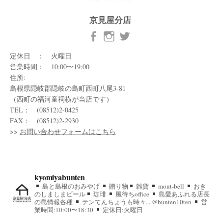
京見屋分店
定休日 ： 火曜日
営業時間： 10:00〜19:00
住所:
島根県隠岐郡隠岐の島町西町八尾3-81
（西町の福河童祠横が当店です）
TEL： (08512)2-0425
FAX： (08512)2-2930
>>
お問い合わせフォームはこちら
kyomiyabunten
島と島根のおみやげ
贈り物
雑貨
mont-bell
おき
のしましまビール
珈琲
風待ちoffice
島愛あふれる店長
の島情報各種
テンてんちょうも時々... @bunten10ten
営
業時間:10:00〜18:30
定休日:火曜日