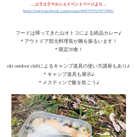
…ユラユラマルシェイベントページより…
https://www.facebook.com/events/469359763973986/
フードは帰ってきた山オトコによる絶品カレー♪
＊アウトドア部元料理長が腕を振るいます！
＊限定20食！
.
oki outdoor clubによるキャンプ道具の使い方講座もあり♪
＊キャンプ道具も展示♪
＊メスティンで飯を炊こう♪