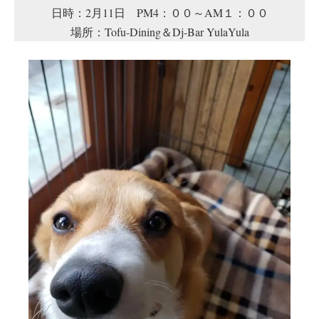
日時：2月11日 PM4：００～AM１：００
場所：Tofu-Dining＆Dj-Bar YulaYula