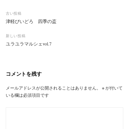
投
古い投稿
津軽びいどろ 四季の盃
稿
ナ
新しい投稿
ビ
ユラユラマルシェvol.7
ゲ
ー
シ
コメントを残す
ョ
ン
メールアドレスが公開されることはありません。
※
が付いて
いる欄は必須項目です