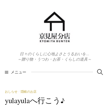
コ
ン
テ
ン
ツ
へ
ス
キ
日々のくらしに心地よさとうるおいを…
ッ
～贈り物・うつわ・お茶・くらしの道具～
プ
検
メニュー
索:
おしらせ
隠岐のお店
/
yulayulaへ行こう♪