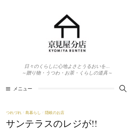
コ
ン
テ
ン
ツ
へ
ス
キ
日々のくらしに心地よさとうるおいを…
ッ
～贈り物・うつわ・お茶・くらしの道具～
プ
検
メニュー
索:
つれづれ
島暮らし
隠岐のお店
/
/
サンテラスのレジが!!