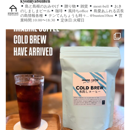
kyomiyabunten
島と島根のおみやげ
贈り物
雑貨
mont-bell
おき
のしましまビール
珈琲
風待ちoffice
島愛あふれる店長
の島情報各種
テンてんちょうも時々... @bunten10ten
営
業時間:10:00〜18:30
定休日:火曜日