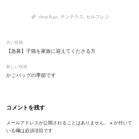
shop＆go
,
サンテラス
,
セルフレジ
投
古い投稿
【急募】子猫を家族に迎えてくださる方
稿
ナ
新しい投稿
ビ
かごバッグの季節です
ゲ
ー
シ
コメントを残す
ョ
ン
メールアドレスが公開されることはありません。
※
が付いて
いる欄は必須項目です