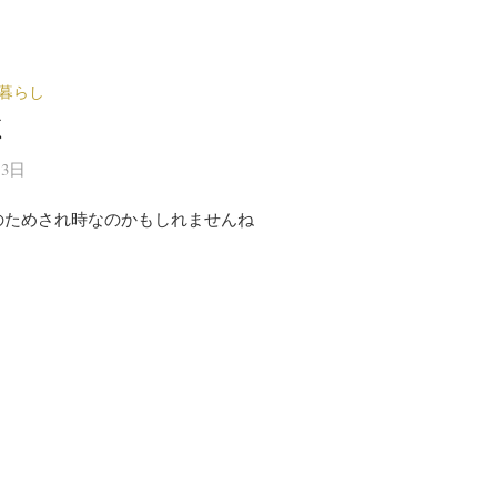
暮らし
く
13日
のためされ時なのかもしれませんね