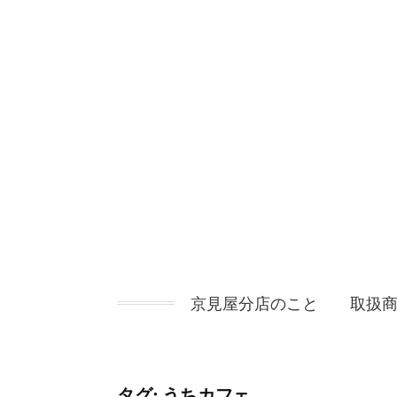
コ
ン
テ
ン
ツ
へ
ス
キ
ッ
プ
京見屋分店のこと
取扱
タグ:
うちカフェ