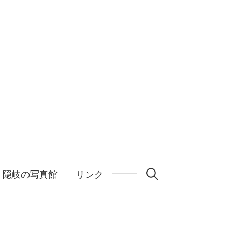
検
隠岐の写真館
リンク
索: