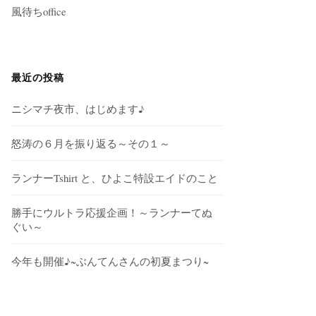
風待ちoffice
最近の投稿
ニシマチ夜市、はじめます♪
怒涛の６月を振り返る～その１～
ランナーTshirt と、ひよこ特設エイドのこと
勝手にウルトラ応援企画！～ランナーてぬ
ぐい～
今年も開催♪~ぶんてんさんの初夏まつり~