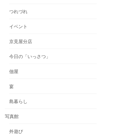
つれづれ
イベント
京見屋分店
今日の「いっさつ」
佃屋
宴
島暮らし
写真館
外遊び