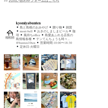
>>
お問い合わせフォームはこちら
kyomiyabunten
島と島根のおみやげ
贈り物
雑貨
mont-bell
おきのしましまビール
珈
琲
風待ちoffice
島愛あふれる店長の
島情報各種
テンてんちょうも時々...
@bunten10ten
営業時間:10:00〜18:30
定休日:火曜日