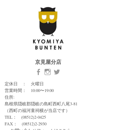
京見屋分店
定休日 ： 火曜日
営業時間： 10:00〜19:00
住所:
島根県隠岐郡隠岐の島町西町八尾3-81
（西町の福河童祠横が当店です）
TEL： (08512)2-0425
FAX： (08512)2-2930