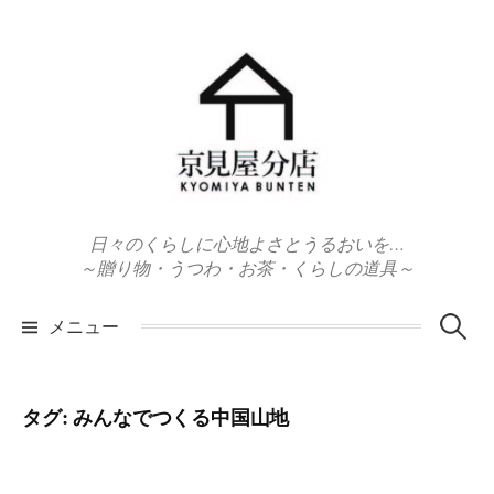
コ
ン
テ
ン
ツ
へ
ス
キ
日々のくらしに心地よさとうるおいを…
ッ
～贈り物・うつわ・お茶・くらしの道具～
プ
検
メニュー
索:
タグ:
みんなでつくる中国山地