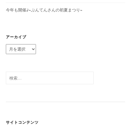
今年も開催♪~ぶんてんさんの初夏まつり~
アーカイブ
ア
ー
カ
イ
ブ
検
索:
サイトコンテンツ