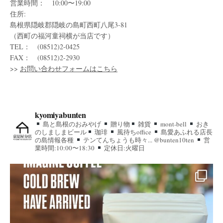
営業時間： 10:00〜19:00
住所:
島根県隠岐郡隠岐の島町西町八尾3-81
（西町の福河童祠横が当店です）
TEL： (08512)2-0425
FAX： (08512)2-2930
>>
お問い合わせフォームはこちら
kyomiyabunten
島と島根のおみやげ
贈り物
雑貨
mont-bell
おき
のしましまビール
珈琲
風待ちoffice
島愛あふれる店長
の島情報各種
テンてんちょうも時々... @bunten10ten
営
業時間:10:00〜18:30
定休日:火曜日