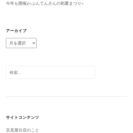
今年も開催♪~ぶんてんさんの初夏まつり~
アーカイブ
ア
ー
カ
イ
ブ
検
索:
サイトコンテンツ
京見屋分店のこと