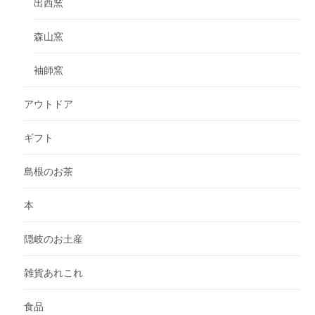
出西窯
森山窯
袖師窯
アウトドア
ギフト
島根のお茶
本
隠岐のお土産
雑貨あれこれ
食品