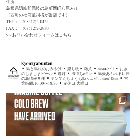
住所:
島根県隠岐郡隠岐の島町西町八尾3-81
（西町の福河童祠横が当店です）
TEL： (08512)2-0425
FAX： (08512)2-2930
>>
お問い合わせフォームはこちら
kyomiyabunten
島と島根のおみやげ
贈り物
雑貨
mont-bell
おき
のしましまビール
珈琲
風待ちoffice
島愛あふれる店長
の島情報各種
テンてんちょうも時々... @bunten10ten
営
業時間:10:00〜18:30
定休日:火曜日