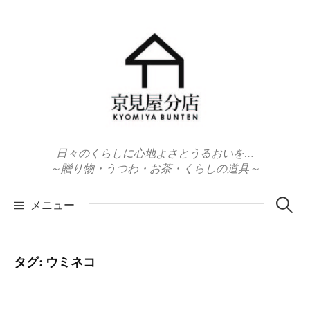
コ
ン
テ
ン
ツ
へ
ス
キ
日々のくらしに心地よさとうるおいを…
ッ
～贈り物・うつわ・お茶・くらしの道具～
プ
検
メニュー
索:
タグ:
ウミネコ