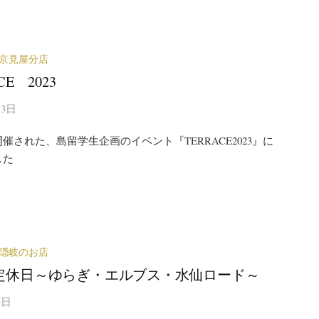
京見屋分店
CE 2023
13日
催された、島留学生企画のイベント『TERRACE2023』に
した
隠岐のお店
定休日～ゆらぎ・エルブス・水仙ロード～
5日