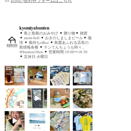
>>
お問い合わせフォームはこちら
kyomiyabunten
島と島根のおみやげ
贈り物
雑貨
mont-bell
おきのしましまビール
珈
琲
風待ちoffice
島愛あふれる店長の
島情報各種
テンてんちょうも時々...
@bunten10ten
営業時間:10:00〜18:30
定休日:火曜日