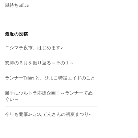
風待ちoffice
最近の投稿
ニシマチ夜市、はじめます♪
怒涛の６月を振り返る～その１～
ランナーTshirt と、ひよこ特設エイドのこと
勝手にウルトラ応援企画！～ランナーてぬ
ぐい～
今年も開催♪~ぶんてんさんの初夏まつり~