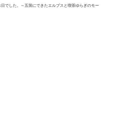
休日でした。～五箇にできたエルブスと喫茶ゆらぎのモー