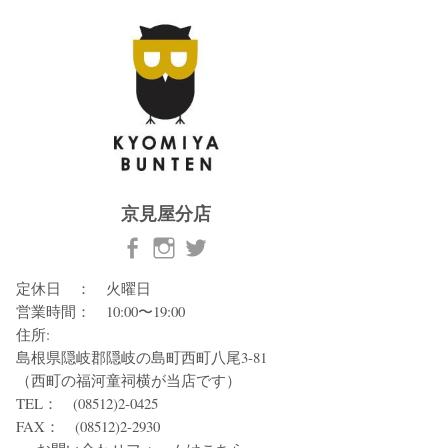
京見屋分店
定休日 ： 火曜日
営業時間： 10:00〜19:00
住所:
島根県隠岐郡隠岐の島町西町八尾3-81
（西町の福河童祠横が当店です）
TEL： (08512)2-0425
FAX： (08512)2-2930