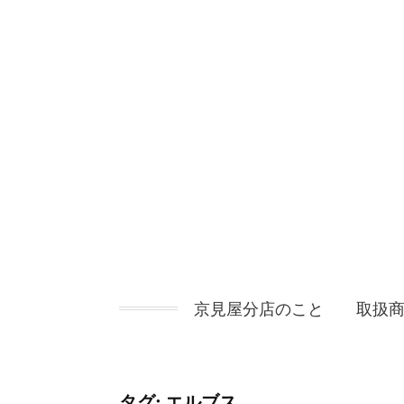
コ
ン
テ
ン
ツ
へ
ス
キ
ッ
プ
京見屋分店のこと
取扱
タグ:
エルブス