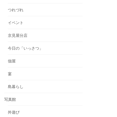
つれづれ
イベント
京見屋分店
今日の「いっさつ」
佃屋
宴
島暮らし
写真館
外遊び