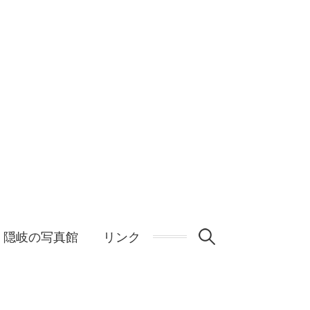
検
隠岐の写真館
リンク
索: