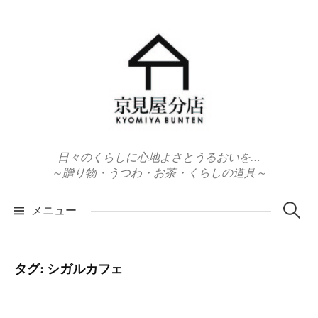
コ
ン
テ
ン
ツ
へ
ス
キ
日々のくらしに心地よさとうるおいを…
ッ
～贈り物・うつわ・お茶・くらしの道具～
プ
検
メニュー
索:
タグ:
シガルカフェ