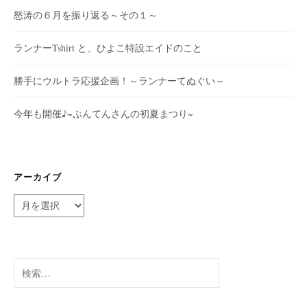
怒涛の６月を振り返る～その１～
ランナーTshirt と、ひよこ特設エイドのこと
勝手にウルトラ応援企画！～ランナーてぬぐい～
今年も開催♪~ぶんてんさんの初夏まつり~
アーカイブ
ア
ー
カ
イ
ブ
検
索: