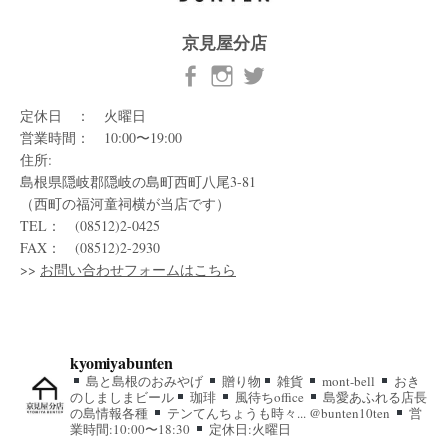
京見屋分店
定休日 ： 火曜日
営業時間： 10:00〜19:00
住所:
島根県隠岐郡隠岐の島町西町八尾3-81
（西町の福河童祠横が当店です）
TEL： (08512)2-0425
FAX： (08512)2-2930
>>
お問い合わせフォームはこちら
kyomiyabunten
島と島根のおみやげ
贈り物
雑貨
mont-bell
おき
のしましまビール
珈琲
風待ちoffice
島愛あふれる店長
の島情報各種
テンてんちょうも時々... @bunten10ten
営
業時間:10:00〜18:30
定休日:火曜日