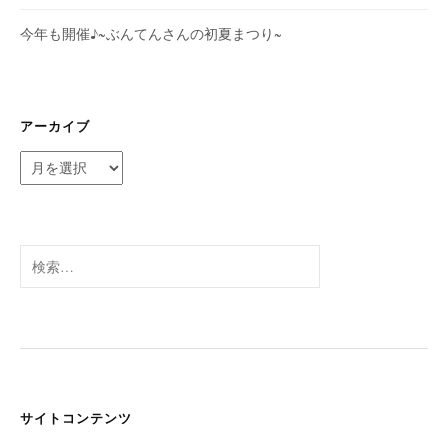
今年も開催♪~ぶんてんさんの初夏まつり~
アーカイブ
ア
ー
カ
イ
ブ
検
索:
サイトコンテンツ