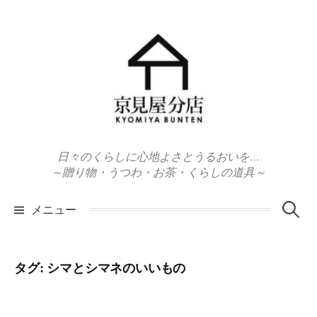
コ
ン
テ
ン
ツ
へ
ス
キ
日々のくらしに心地よさとうるおいを…
ッ
～贈り物・うつわ・お茶・くらしの道具～
プ
検
メニュー
索:
タグ:
シマとシマネのいいもの