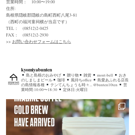
営業時間： 10:00〜19:00
住所:
島根県隠岐郡隠岐の島町西町八尾3-81
（西町の福河童祠横が当店です）
TEL： (08512)2-0425
FAX： (08512)2-2930
>>
お問い合わせフォームはこちら
kyomiyabunten
島と島根のおみやげ
贈り物
雑貨
mont-bell
おき
のしましまビール
珈琲
風待ちoffice
島愛あふれる店長
の島情報各種
テンてんちょうも時々... @bunten10ten
営
業時間:10:00〜18:30
定休日:火曜日