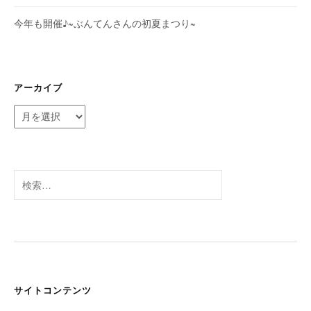
今年も開催♪~ぶんてんさんの初夏まつり~
アーカイブ
ア
ー
カ
イ
ブ
検
索:
サイトコンテンツ