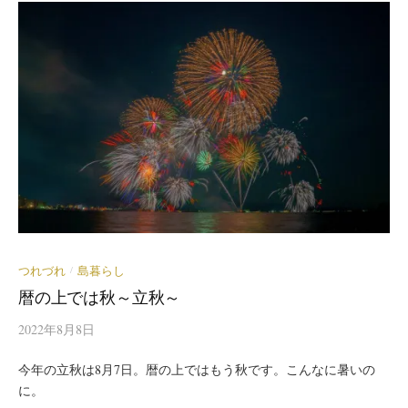
つれづれ
島暮らし
/
暦の上では秋～立秋～
2022年8月8日
今年の立秋は8月7日。暦の上ではもう秋です。こんなに暑いの
に。