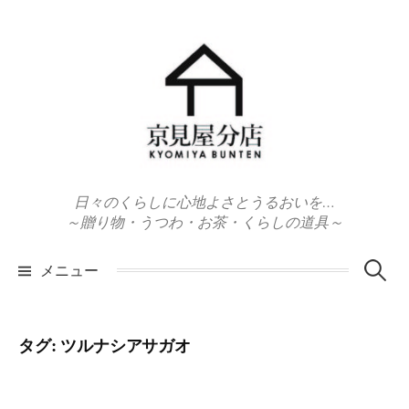
コ
ン
テ
ン
ツ
へ
ス
キ
日々のくらしに心地よさとうるおいを…
ッ
～贈り物・うつわ・お茶・くらしの道具～
プ
検
メニュー
索:
タグ:
ツルナシアサガオ