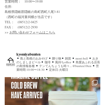
営業時間： 10:00〜19:00
住所:
島根県隠岐郡隠岐の島町西町八尾3-81
（西町の福河童祠横が当店です）
TEL： (08512)2-0425
FAX： (08512)2-2930
>>
お問い合わせフォームはこちら
kyomiyabunten
島と島根のおみやげ
贈り物
雑貨
mont-bell
おき
のしましまビール
珈琲
風待ちoffice
島愛あふれる店長
の島情報各種
テンてんちょうも時々... @bunten10ten
営
業時間:10:00〜18:30
定休日:火曜日