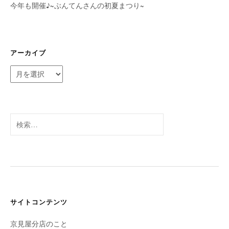
今年も開催♪~ぶんてんさんの初夏まつり~
アーカイブ
ア
ー
カ
イ
ブ
検
索:
サイトコンテンツ
京見屋分店のこと