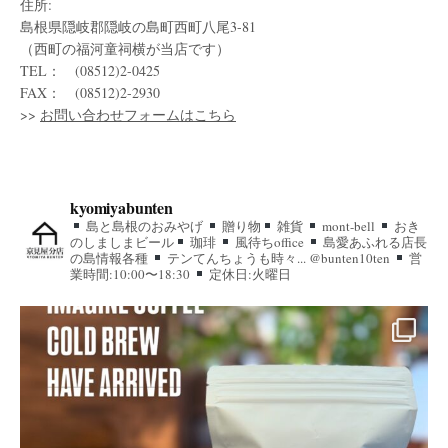
住所:
島根県隠岐郡隠岐の島町西町八尾3-81
（西町の福河童祠横が当店です）
TEL： (08512)2-0425
FAX： (08512)2-2930
>>
お問い合わせフォームはこちら
kyomiyabunten
島と島根のおみやげ
贈り物
雑貨
mont-bell
おき
のしましまビール
珈琲
風待ちoffice
島愛あふれる店長
の島情報各種
テンてんちょうも時々... @bunten10ten
営
業時間:10:00〜18:30
定休日:火曜日