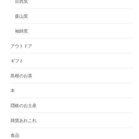
出西窯
森山窯
袖師窯
アウトドア
ギフト
島根のお茶
本
隠岐のお土産
雑貨あれこれ
食品