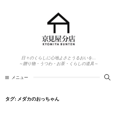
コ
ン
テ
ン
ツ
へ
ス
キ
日々のくらしに心地よさとうるおいを…
ッ
～贈り物・うつわ・お茶・くらしの道具～
プ
検
メニュー
索:
タグ:
メダカのおっちゃん