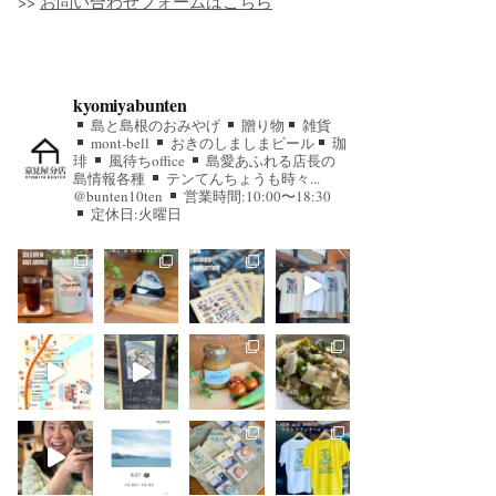
>>
お問い合わせフォームはこちら
kyomiyabunten
島と島根のおみやげ
贈り物
雑貨
mont-bell
おきのしましまビール
珈
琲
風待ちoffice
島愛あふれる店長の
島情報各種
テンてんちょうも時々...
@bunten10ten
営業時間:10:00〜18:30
定休日:火曜日