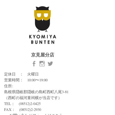
京見屋分店
定休日 ： 火曜日
営業時間： 10:00〜19:00
住所:
島根県隠岐郡隠岐の島町西町八尾3-81
（西町の福河童祠横が当店です）
TEL： (08512)2-0425
FAX： (08512)2-2930