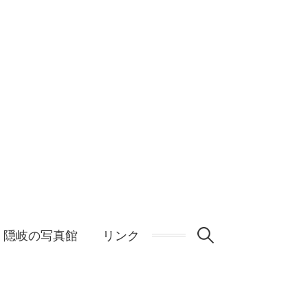
検
隠岐の写真館
リンク
索: