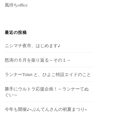
風待ちoffice
最近の投稿
ニシマチ夜市、はじめます♪
怒涛の６月を振り返る～その１～
ランナーTshirt と、ひよこ特設エイドのこと
勝手にウルトラ応援企画！～ランナーてぬ
ぐい～
今年も開催♪~ぶんてんさんの初夏まつり~