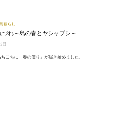
島暮らし
れづれ～島の春とヤシャブシ～
12日
あちこちに「春の便り」が届き始めました。