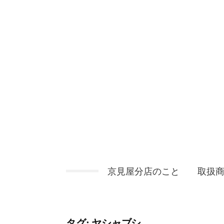
コ
ン
テ
ン
ツ
へ
ス
キ
ッ
プ
京見屋分店のこと
取扱
タグ:
ヤシャブシ