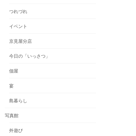
つれづれ
イベント
京見屋分店
今日の「いっさつ」
佃屋
宴
島暮らし
写真館
外遊び