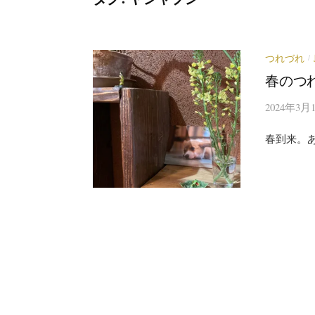
つれづれ
/
春のつ
2024年3月
春到来。