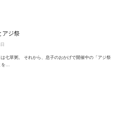
とアジ祭
8日
日は七草粥。 それから、息子のおかげで開催中の「アジ祭
とを…