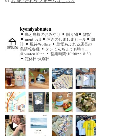
>>
お問い合わせフォームはこちら
kyomiyabunten
島と島根のおみやげ
贈り物
雑貨
mont-bell
おきのしましまビール
珈
琲
風待ちoffice
島愛あふれる店長の
島情報各種
テンてんちょうも時々...
@bunten10ten
営業時間:10:00〜18:30
定休日:火曜日