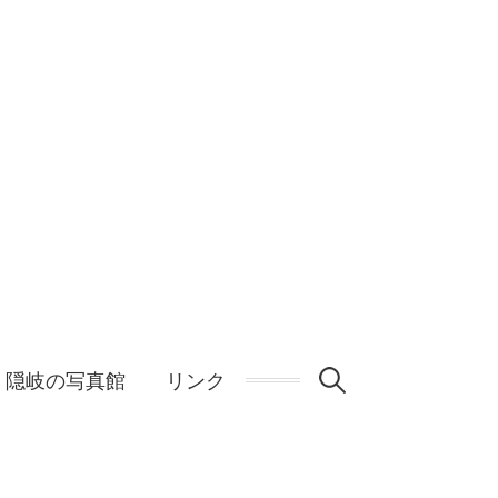
検
隠岐の写真館
リンク
索: