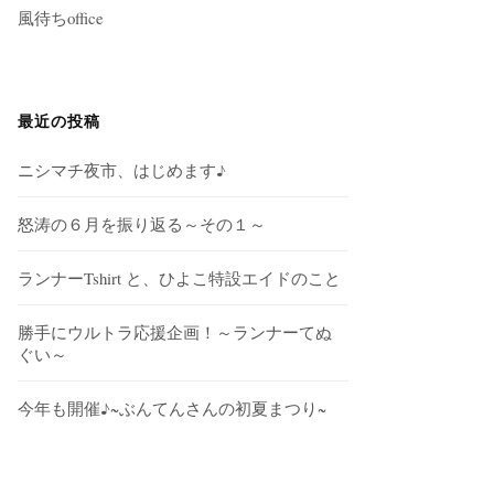
風待ちoffice
最近の投稿
ニシマチ夜市、はじめます♪
怒涛の６月を振り返る～その１～
ランナーTshirt と、ひよこ特設エイドのこと
勝手にウルトラ応援企画！～ランナーてぬ
ぐい～
今年も開催♪~ぶんてんさんの初夏まつり~