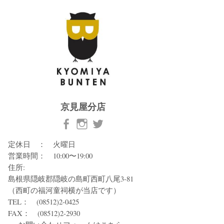
京見屋分店
定休日 ： 火曜日
営業時間： 10:00〜19:00
住所:
島根県隠岐郡隠岐の島町西町八尾3-81
（西町の福河童祠横が当店です）
TEL： (08512)2-0425
FAX： (08512)2-2930