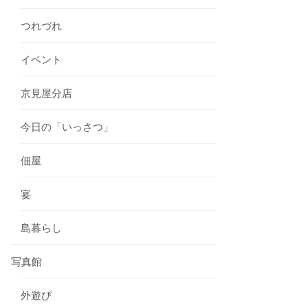
つれづれ
イベント
京見屋分店
今日の「いっさつ」
佃屋
宴
島暮らし
写真館
外遊び