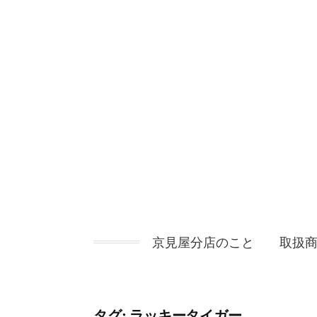
コ
ン
テ
ン
ツ
へ
ス
キ
ッ
プ
京見屋分店のこと
取扱
タグ:
ラッキータイガー