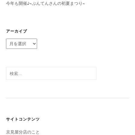
今年も開催♪~ぶんてんさんの初夏まつり~
アーカイブ
ア
ー
カ
イ
ブ
検
索:
サイトコンテンツ
京見屋分店のこと