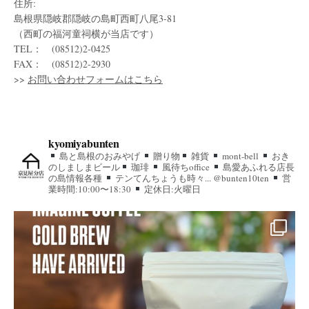
住所:
島根県隠岐郡隠岐の島町西町八尾3-81
（西町の福河童祠横が当店です）
TEL： (08512)2-0425
FAX： (08512)2-2930
>>
お問い合わせフォームはこちら
kyomiyabunten
島と島根のおみやげ
贈り物
雑貨
mont-bell
おき
のしましまビール
珈琲
風待ちoffice
島愛あふれる店長
の島情報各種
テンてんちょうも時々... @bunten10ten
営
業時間:10:00〜18:30
定休日:火曜日