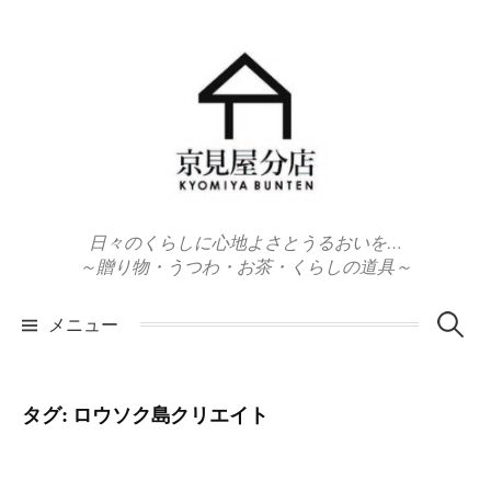
コ
ン
テ
ン
ツ
へ
ス
キ
日々のくらしに心地よさとうるおいを…
ッ
～贈り物・うつわ・お茶・くらしの道具～
プ
検
メニュー
索:
タグ:
ロウソク島クリエイト