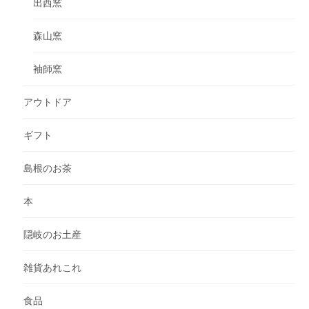
出西窯
森山窯
袖師窯
アウトドア
ギフト
島根のお茶
本
隠岐のお土産
雑貨あれこれ
食品