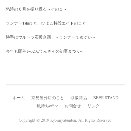
怒涛の６月を振り返る～その１～
ランナーTshirt と、ひよこ特設エイドのこと
勝手にウルトラ応援企画！～ランナーてぬぐい～
今年も開催♪~ぶんてんさんの初夏まつり~
ホーム
京見屋分店のこと
取扱商品
BEER STAND
風待ちoffice
お問合せ
リンク
Copyright © 2019 Kyomiyabunten. All Rights Reserved.