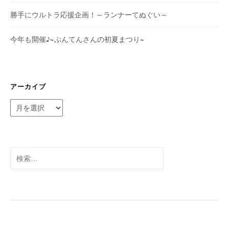
勝手にウルトラ応援企画！～ランナーてぬぐい～
今年も開催♪~ぶんてんさんの初夏まつり~
アーカイブ
ア
ー
カ
イ
ブ
検
索: