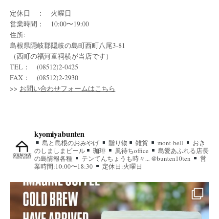
定休日 ： 火曜日
営業時間： 10:00〜19:00
住所:
島根県隠岐郡隠岐の島町西町八尾3-81
（西町の福河童祠横が当店です）
TEL： (08512)2-0425
FAX： (08512)2-2930
>>
お問い合わせフォームはこちら
kyomiyabunten
島と島根のおみやげ
贈り物
雑貨
mont-bell
おき
のしましまビール
珈琲
風待ちoffice
島愛あふれる店長
の島情報各種
テンてんちょうも時々... @bunten10ten
営
業時間:10:00〜18:30
定休日:火曜日