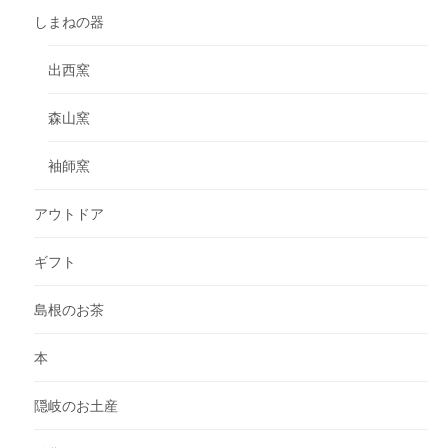
しまねの器
出西窯
森山窯
袖師窯
アウトドア
ギフト
島根のお茶
本
隠岐のお土産