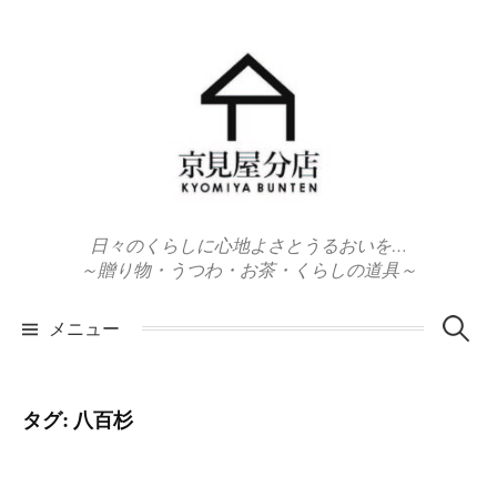
コ
ン
テ
ン
ツ
へ
ス
キ
日々のくらしに心地よさとうるおいを…
ッ
～贈り物・うつわ・お茶・くらしの道具～
プ
検
メニュー
索:
タグ:
八百杉