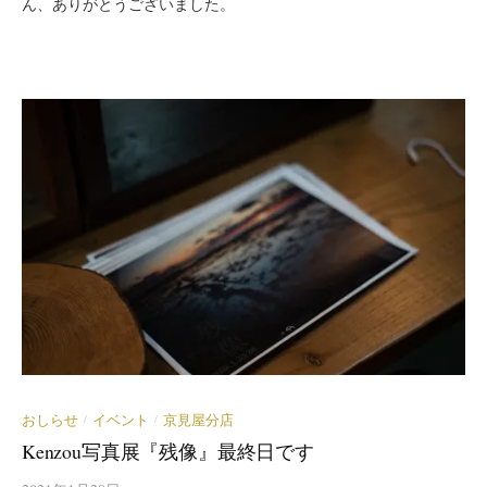
ん、ありがとうございました。
おしらせ
イベント
京見屋分店
/
/
Kenzou写真展『残像』最終日です