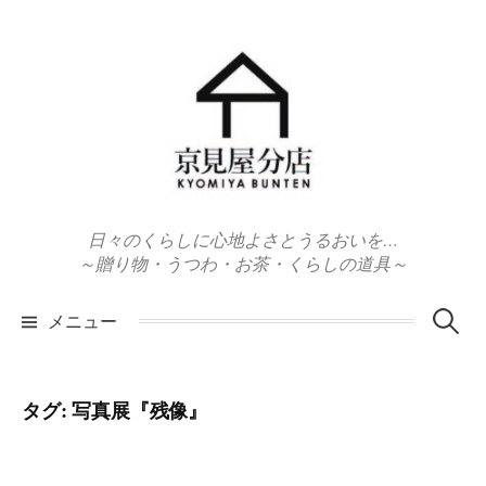
コ
ン
テ
ン
ツ
へ
ス
キ
日々のくらしに心地よさとうるおいを…
ッ
～贈り物・うつわ・お茶・くらしの道具～
プ
検
メニュー
索:
タグ:
写真展『残像』