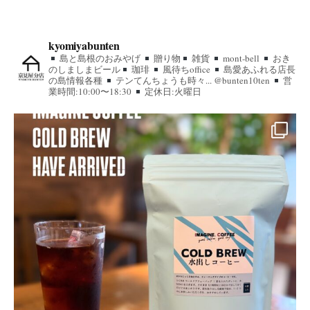
kyomiyabunten
島と島根のおみやげ
贈り物
雑貨
mont-bell
おき
のしましまビール
珈琲
風待ちoffice
島愛あふれる店長
の島情報各種
テンてんちょうも時々... @bunten10ten
営
業時間:10:00〜18:30
定休日:火曜日