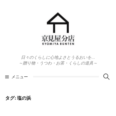
コ
ン
テ
ン
ツ
へ
ス
キ
日々のくらしに心地よさとうるおいを…
ッ
～贈り物・うつわ・お茶・くらしの道具～
プ
検
メニュー
索:
タグ:
塩の浜