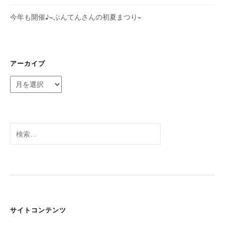
今年も開催♪~ぶんてんさんの初夏まつり~
アーカイブ
ア
ー
カ
イ
ブ
検
索:
サイトコンテンツ