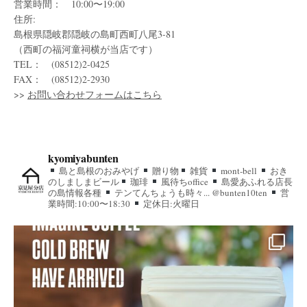
営業時間： 10:00〜19:00
住所:
島根県隠岐郡隠岐の島町西町八尾3-81
（西町の福河童祠横が当店です）
TEL： (08512)2-0425
FAX： (08512)2-2930
>>
お問い合わせフォームはこちら
kyomiyabunten
島と島根のおみやげ
贈り物
雑貨
mont-bell
おき
のしましまビール
珈琲
風待ちoffice
島愛あふれる店長
の島情報各種
テンてんちょうも時々... @bunten10ten
営
業時間:10:00〜18:30
定休日:火曜日