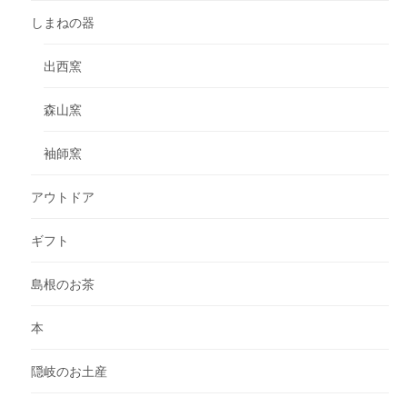
しまねの器
出西窯
森山窯
袖師窯
アウトドア
ギフト
島根のお茶
本
隠岐のお土産