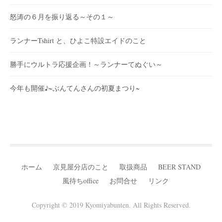
怒涛の６月を振り返る～その１～
ランナーTshirt と、ひよこ特設エイドのこと
勝手にウルトラ応援企画！～ランナーてぬぐい～
今年も開催♪~ぶんてんさんの初夏まつり~
ホーム
京見屋分店のこと
取扱商品
BEER STAND
風待ちoffice
お問合せ
リンク
Copyright © 2019 Kyomiyabunten. All Rights Reserved.