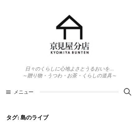
コ
ン
テ
ン
ツ
へ
ス
キ
日々のくらしに心地よさとうるおいを…
ッ
～贈り物・うつわ・お茶・くらしの道具～
プ
検
メニュー
索:
タグ:
島のライブ