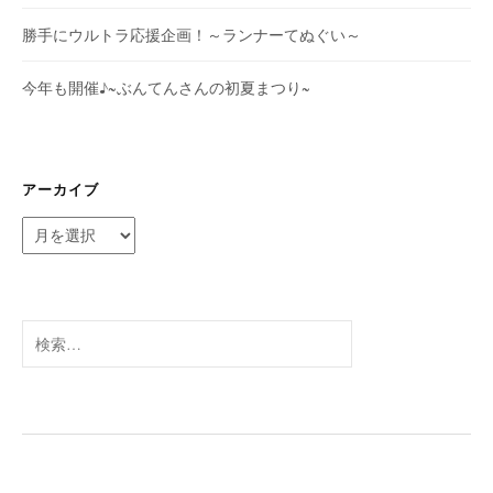
勝手にウルトラ応援企画！～ランナーてぬぐい～
今年も開催♪~ぶんてんさんの初夏まつり~
アーカイブ
ア
ー
カ
イ
ブ
検
索: