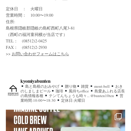
定休日 ： 火曜日
営業時間： 10:00〜19:00
住所:
島根県隠岐郡隠岐の島町西町八尾3-81
（西町の福河童祠横が当店です）
TEL： (08512)2-0425
FAX： (08512)2-2930
>>
お問い合わせフォームはこちら
kyomiyabunten
島と島根のおみやげ
贈り物
雑貨
mont-bell
おき
のしましまビール
珈琲
風待ちoffice
島愛あふれる店長
の島情報各種
テンてんちょうも時々... @bunten10ten
営
業時間:10:00〜18:30
定休日:火曜日