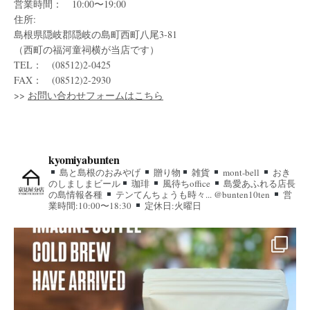
営業時間： 10:00〜19:00
住所:
島根県隠岐郡隠岐の島町西町八尾3-81
（西町の福河童祠横が当店です）
TEL： (08512)2-0425
FAX： (08512)2-2930
>>
お問い合わせフォームはこちら
kyomiyabunten
島と島根のおみやげ
贈り物
雑貨
mont-bell
おき
のしましまビール
珈琲
風待ちoffice
島愛あふれる店長
の島情報各種
テンてんちょうも時々... @bunten10ten
営
業時間:10:00〜18:30
定休日:火曜日