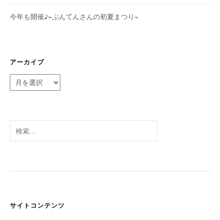
今年も開催♪~ぶんてんさんの初夏まつり~
アーカイブ
ア
ー
カ
イ
ブ
検
索:
サイトコンテンツ