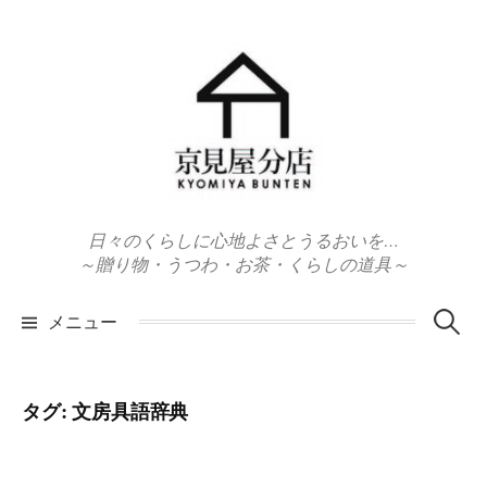
コ
ン
テ
ン
ツ
へ
ス
キ
日々のくらしに心地よさとうるおいを…
ッ
～贈り物・うつわ・お茶・くらしの道具～
プ
検
メニュー
索:
タグ:
文房具語辞典