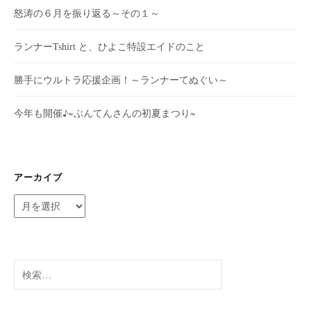
怒涛の６月を振り返る～その１～
ランナーTshirt と、ひよこ特設エイドのこと
勝手にウルトラ応援企画！～ランナーてぬぐい～
今年も開催♪~ぶんてんさんの初夏まつり~
アーカイブ
ア
ー
カ
イ
ブ
検
索: