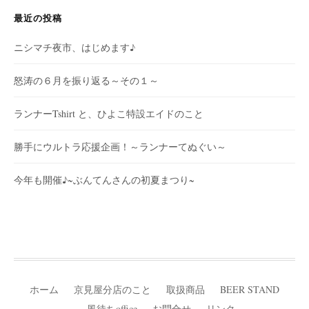
最近の投稿
ニシマチ夜市、はじめます♪
怒涛の６月を振り返る～その１～
ランナーTshirt と、ひよこ特設エイドのこと
勝手にウルトラ応援企画！～ランナーてぬぐい～
今年も開催♪~ぶんてんさんの初夏まつり~
ホーム
京見屋分店のこと
取扱商品
BEER STAND
風待ちoffice
お問合せ
リンク