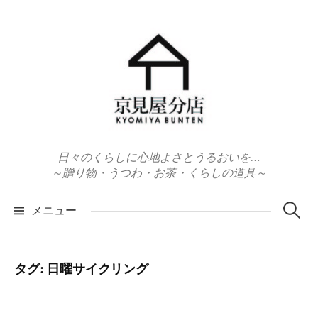
コ
ン
テ
ン
ツ
へ
ス
キ
日々のくらしに心地よさとうるおいを…
ッ
～贈り物・うつわ・お茶・くらしの道具～
プ
検
メニュー
索:
タグ:
日曜サイクリング