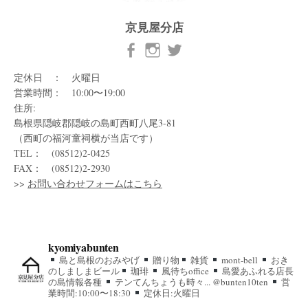
京見屋分店
定休日 ： 火曜日
営業時間： 10:00〜19:00
住所:
島根県隠岐郡隠岐の島町西町八尾3-81
（西町の福河童祠横が当店です）
TEL： (08512)2-0425
FAX： (08512)2-2930
>>
お問い合わせフォームはこちら
kyomiyabunten
島と島根のおみやげ
贈り物
雑貨
mont-bell
おき
のしましまビール
珈琲
風待ちoffice
島愛あふれる店長
の島情報各種
テンてんちょうも時々... @bunten10ten
営
業時間:10:00〜18:30
定休日:火曜日