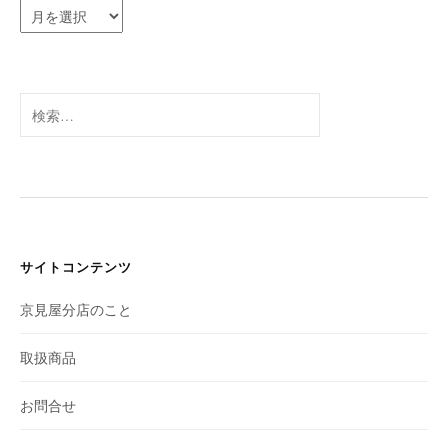
ア
ー
カ
イ
ブ
検
索:
サイトコンテンツ
京見屋分店のこと
取扱商品
お問合せ