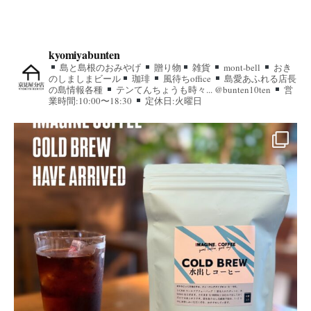
kyomiyabunten
島と島根のおみやげ
贈り物
雑貨
mont-bell
おき
のしましまビール
珈琲
風待ちoffice
島愛あふれる店長
の島情報各種
テンてんちょうも時々... @bunten10ten
営
業時間:10:00〜18:30
定休日:火曜日