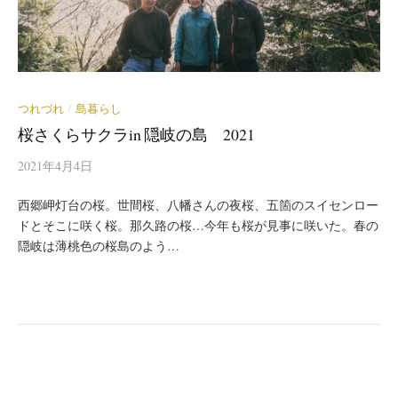
つれづれ
島暮らし
/
桜さくらサクラin 隠岐の島 2021
2021年4月4日
西郷岬灯台の桜。世間桜、八幡さんの夜桜、五箇のスイセンロー
ドとそこに咲く桜。那久路の桜…今年も桜が見事に咲いた。春の
隠岐は薄桃色の桜島のよう…