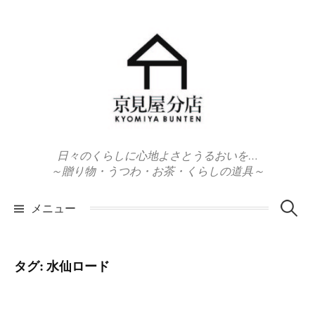
コ
ン
テ
ン
ツ
へ
ス
キ
日々のくらしに心地よさとうるおいを…
ッ
～贈り物・うつわ・お茶・くらしの道具～
プ
検
メニュー
索:
タグ:
水仙ロード