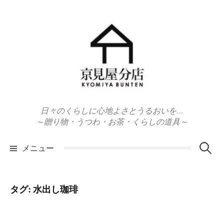
コ
ン
テ
ン
ツ
へ
ス
キ
日々のくらしに心地よさとうるおいを…
ッ
～贈り物・うつわ・お茶・くらしの道具～
プ
検
メニュー
索:
タグ:
水出し珈琲