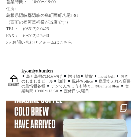
営業時間： 10:00〜19:00
住所:
島根県隠岐郡隠岐の島町西町八尾3-81
（西町の福河童祠横が当店です）
TEL： (08512)2-0425
FAX： (08512)2-2930
>>
お問い合わせフォームはこちら
kyomiyabunten
島と島根のおみやげ
贈り物
雑貨
mont-bell
おき
のしましまビール
珈琲
風待ちoffice
島愛あふれる店長
の島情報各種
テンてんちょうも時々... @bunten10ten
営
業時間:10:00〜18:30
定休日:火曜日