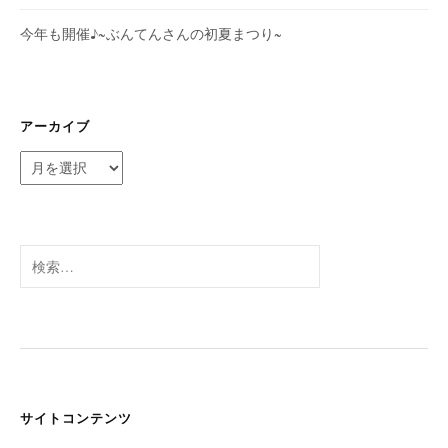
今年も開催♪~ぶんてんさんの初夏まつり~
アーカイブ
ア
ー
カ
イ
ブ
検
索:
サイトコンテンツ