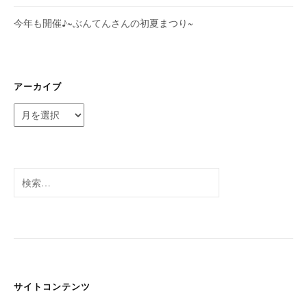
今年も開催♪~ぶんてんさんの初夏まつり~
アーカイブ
ア
ー
カ
イ
ブ
検
索:
サイトコンテンツ