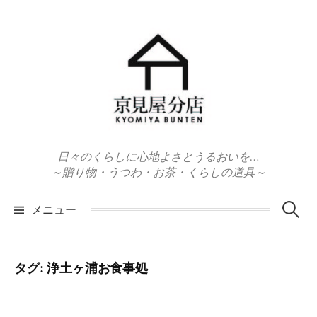
コ
ン
テ
ン
ツ
へ
ス
キ
日々のくらしに心地よさとうるおいを…
ッ
～贈り物・うつわ・お茶・くらしの道具～
プ
検
メニュー
索:
タグ:
浄土ヶ浦お食事処