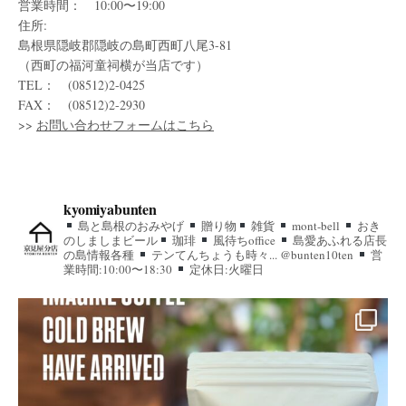
営業時間： 10:00〜19:00
住所:
島根県隠岐郡隠岐の島町西町八尾3-81
（西町の福河童祠横が当店です）
TEL： (08512)2-0425
FAX： (08512)2-2930
>>
お問い合わせフォームはこちら
kyomiyabunten
島と島根のおみやげ
贈り物
雑貨
mont-bell
おき
のしましまビール
珈琲
風待ちoffice
島愛あふれる店長
の島情報各種
テンてんちょうも時々... @bunten10ten
営
業時間:10:00〜18:30
定休日:火曜日