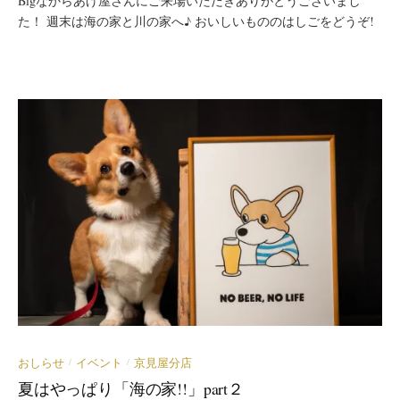
Bigなからあげ屋さんにご来場いただきありがとうございまし
た！ 週末は海の家と川の家へ♪ おいしいもののはしごをどうぞ!
おしらせ
イベント
京見屋分店
/
/
夏はやっぱり「海の家!!」part２