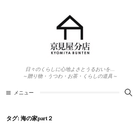
コ
ン
テ
ン
ツ
へ
ス
キ
日々のくらしに心地よさとうるおいを…
ッ
～贈り物・うつわ・お茶・くらしの道具～
プ
検
メニュー
索:
タグ:
海の家part２