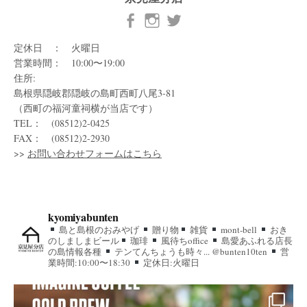
定休日 ： 火曜日
営業時間： 10:00〜19:00
住所:
島根県隠岐郡隠岐の島町西町八尾3-81
（西町の福河童祠横が当店です）
TEL： (08512)2-0425
FAX： (08512)2-2930
>>
お問い合わせフォームはこちら
kyomiyabunten
島と島根のおみやげ
贈り物
雑貨
mont-bell
おき
のしましまビール
珈琲
風待ちoffice
島愛あふれる店長
の島情報各種
テンてんちょうも時々... @bunten10ten
営
業時間:10:00〜18:30
定休日:火曜日