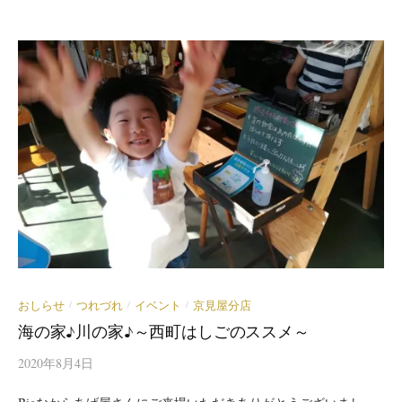
おしらせ
つれづれ
イベント
京見屋分店
/
/
/
海の家♪川の家♪～西町はしごのススメ～
2020年8月4日