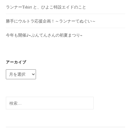
ランナーTshirt と、ひよこ特設エイドのこと
勝手にウルトラ応援企画！～ランナーてぬぐい～
今年も開催♪~ぶんてんさんの初夏まつり~
アーカイブ
ア
ー
カ
イ
ブ
検
索: