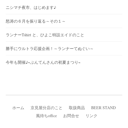
ニシマチ夜市、はじめます♪
怒涛の６月を振り返る～その１～
ランナーTshirt と、ひよこ特設エイドのこと
勝手にウルトラ応援企画！～ランナーてぬぐい～
今年も開催♪~ぶんてんさんの初夏まつり~
ホーム
京見屋分店のこと
取扱商品
BEER STAND
風待ちoffice
お問合せ
リンク