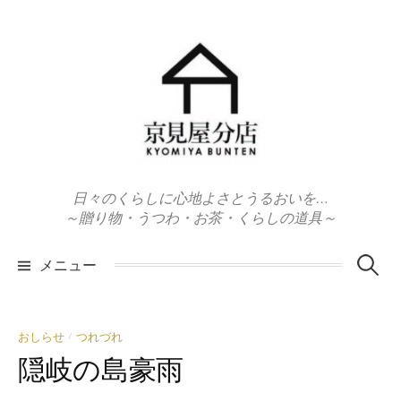
コ
ン
テ
ン
ツ
へ
ス
キ
日々のくらしに心地よさとうるおいを…
ッ
～贈り物・うつわ・お茶・くらしの道具～
プ
検
メニュー
索:
おしらせ
つれづれ
/
隠岐の島豪雨