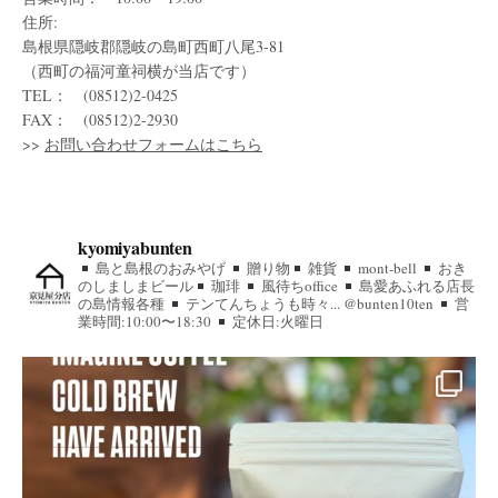
住所:
島根県隠岐郡隠岐の島町西町八尾3-81
（西町の福河童祠横が当店です）
TEL： (08512)2-0425
FAX： (08512)2-2930
>>
お問い合わせフォームはこちら
kyomiyabunten
島と島根のおみやげ
贈り物
雑貨
mont-bell
おき
のしましまビール
珈琲
風待ちoffice
島愛あふれる店長
の島情報各種
テンてんちょうも時々... @bunten10ten
営
業時間:10:00〜18:30
定休日:火曜日