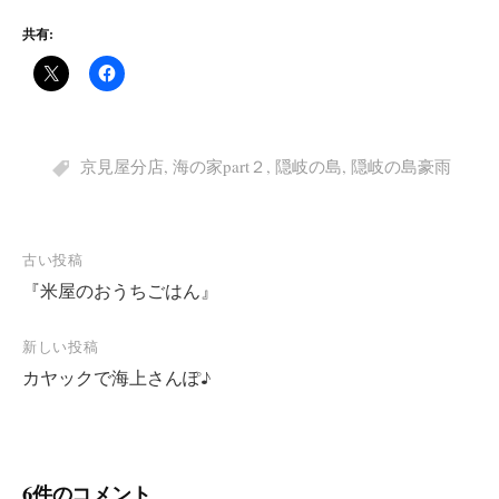
共有:
京見屋分店
,
海の家part２
,
隠岐の島
,
隠岐の島豪雨
投
古い投稿
『米屋のおうちごはん』
稿
ナ
新しい投稿
ビ
カヤックで海上さんぽ♪
ゲ
ー
シ
6件のコメント
ョ