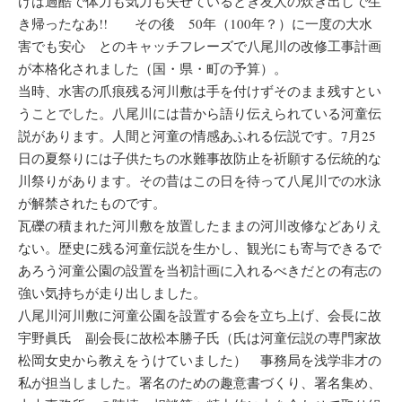
けは過酷で体力も気力も失せているとき友人の炊き出しで生
き帰ったなあ!! その後 50年（100年？）に一度の大水
害でも安心 とのキャッチフレーズで八尾川の改修工事計画
が本格化されました（国・県・町の予算）。
当時、水害の爪痕残る河川敷は手を付けずそのまま残すとい
うことでした。八尾川には昔から語り伝えられている河童伝
説があります。人間と河童の情感あふれる伝説です。7月25
日の夏祭りには子供たちの水難事故防止を祈願する伝統的な
川祭りがあります。その昔はこの日を待って八尾川での水泳
が解禁されたものです。
瓦礫の積まれた河川敷を放置したままの河川改修などありえ
ない。歴史に残る河童伝説を生かし、観光にも寄与できるで
あろう河童公園の設置を当初計画に入れるべきだとの有志の
強い気持ちが走り出しました。
八尾川河川敷に河童公園を設置する会を立ち上げ、会長に故
宇野眞氏 副会長に故松本勝子氏（氏は河童伝説の専門家故
松岡女史から教えをうけていました） 事務局を浅学非才の
私が担当しました。署名のための趣意書づくり、署名集め、