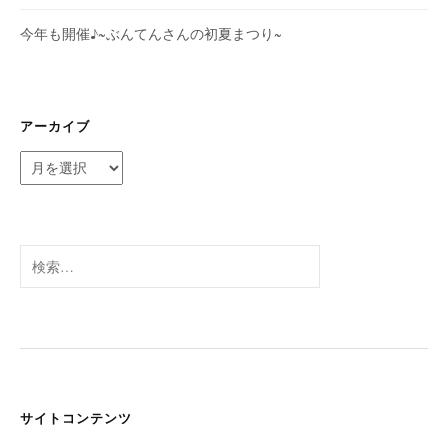
今年も開催♪~ぶんてんさんの初夏まつり~
アーカイブ
ア
ー
カ
イ
ブ
検
索:
サイトコンテンツ