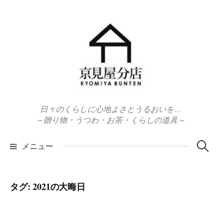
コ
ン
テ
ン
ツ
へ
ス
キ
日々のくらしに心地よさとうるおいを…
ッ
～贈り物・うつわ・お茶・くらしの道具～
プ
検
メニュー
索:
タグ:
2021の大晦日