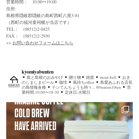
営業時間： 10:00〜19:00
住所:
島根県隠岐郡隠岐の島町西町八尾3-81
（西町の福河童祠横が当店です）
TEL： (08512)2-0425
FAX： (08512)2-2930
>>
お問い合わせフォームはこちら
kyomiyabunten
島と島根のおみやげ
贈り物
雑貨
mont-bell
おき
のしましまビール
珈琲
風待ちoffice
島愛あふれる店長
の島情報各種
テンてんちょうも時々... @bunten10ten
営
業時間:10:00〜18:30
定休日:火曜日