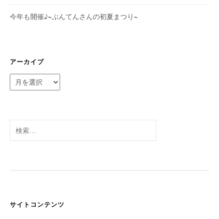
今年も開催♪~ぶんてんさんの初夏まつり~
アーカイブ
ア
ー
カ
イ
ブ
検
索:
サイトコンテンツ