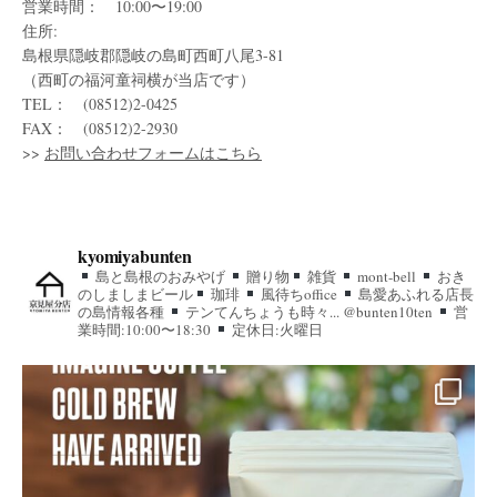
営業時間： 10:00〜19:00
住所:
島根県隠岐郡隠岐の島町西町八尾3-81
（西町の福河童祠横が当店です）
TEL： (08512)2-0425
FAX： (08512)2-2930
>>
お問い合わせフォームはこちら
kyomiyabunten
島と島根のおみやげ
贈り物
雑貨
mont-bell
おき
のしましまビール
珈琲
風待ちoffice
島愛あふれる店長
の島情報各種
テンてんちょうも時々... @bunten10ten
営
業時間:10:00〜18:30
定休日:火曜日