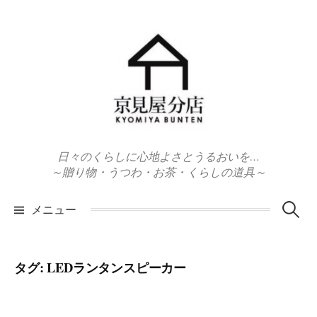
コ
ン
テ
ン
ツ
へ
ス
キ
日々のくらしに心地よさとうるおいを…
ッ
～贈り物・うつわ・お茶・くらしの道具～
プ
検
メニュー
索:
タグ:
LEDランタンスピーカー