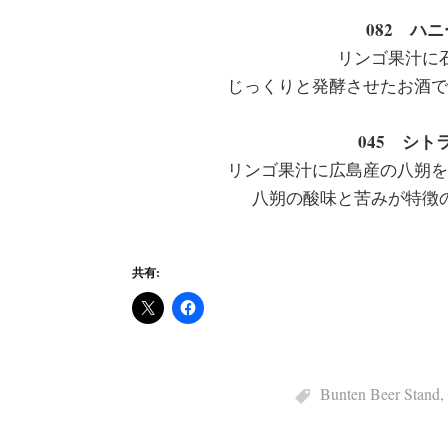
082 ハ
リンゴ果汁に
じっくりと発酵させたお酒で
045 シ
リンゴ果汁に広島産の八朔を
八朔の酸味と苦みが特徴
共有:
Bunten Beer Stand
,