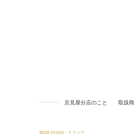
コ
ン
テ
ン
ツ
へ
ス
キ
ッ
プ
京見屋分店のこと
取扱
BEER STAND
ドリンク
/