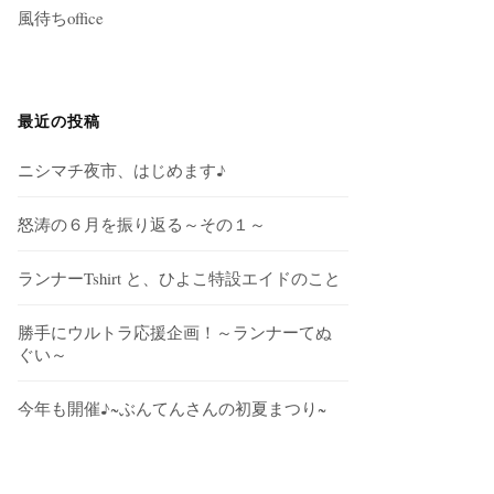
風待ちoffice
最近の投稿
ニシマチ夜市、はじめます♪
怒涛の６月を振り返る～その１～
ランナーTshirt と、ひよこ特設エイドのこと
勝手にウルトラ応援企画！～ランナーてぬ
ぐい～
今年も開催♪~ぶんてんさんの初夏まつり~