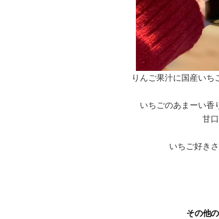
りんご果汁に国産いち
いちごのあまーい香
甘口
いちご好きさ
その他