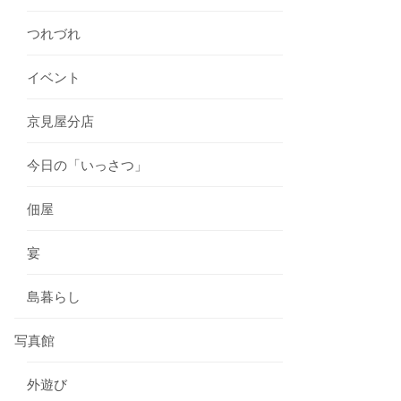
つれづれ
イベント
京見屋分店
今日の「いっさつ」
佃屋
宴
島暮らし
写真館
外遊び