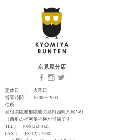
京見屋分店
定休日 ： 火曜日
営業時間： 10:00〜19:00
住所:
島根県隠岐郡隠岐の島町西町八尾3-81
（西町の福河童祠横が当店です）
TEL： (08512)2-0425
FAX： (08512)2-2930