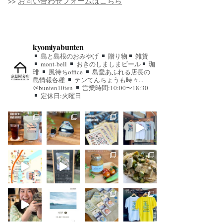
>>
お問い合わせフォームはこちら
kyomiyabunten
島と島根のおみやげ
贈り物
雑貨
mont-bell
おきのしましまビール
珈
琲
風待ちoffice
島愛あふれる店長の
島情報各種
テンてんちょうも時々...
@bunten10ten
営業時間:10:00〜18:30
定休日:火曜日