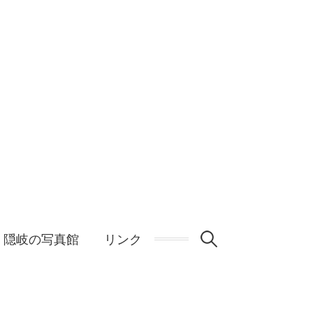
検
隠岐の写真館
リンク
索: