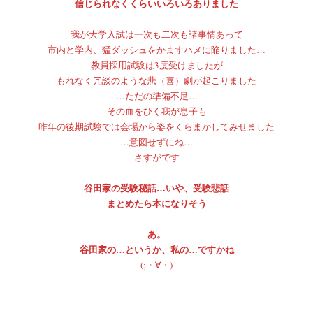
信じられなくくらいいろいろありました
我が大学入試は一次も二次も諸事情あって
市内と学内、猛ダッシュをかますハメに陥りました…
教員採用試験は3度受けましたが
もれなく冗談のような悲（喜）劇が起こりました
…ただの準備不足…
その血をひく我が息子も
昨年の後期試験では会場から姿をくらまかしてみせました
…意図せずにね…
さすがです
谷田家の受験秘話…いや、受験悲話
まとめたら本になりそう
あ。
谷田家の…というか、私の…ですかね
(;・∀・)