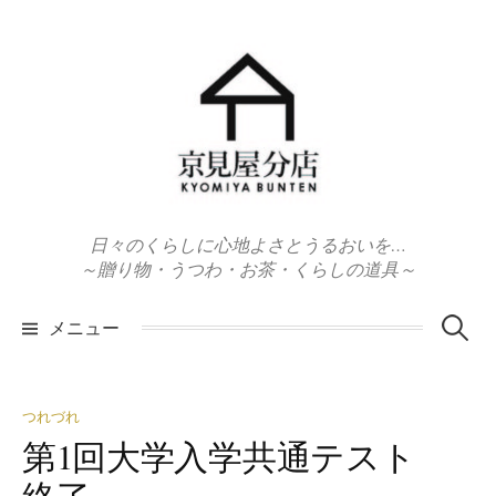
コ
ン
テ
ン
ツ
へ
ス
キ
日々のくらしに心地よさとうるおいを…
ッ
～贈り物・うつわ・お茶・くらしの道具～
プ
検
メニュー
索:
つれづれ
第1回大学入学共通テスト