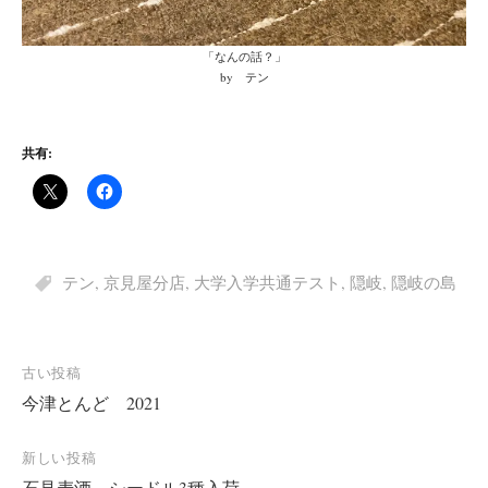
「なんの話？」
by テン
共有:
テン
,
京見屋分店
,
大学入学共通テスト
,
隠岐
,
隠岐の島
投
古い投稿
今津とんど 2021
稿
ナ
新しい投稿
ビ
石見麦酒 シードル3種入荷