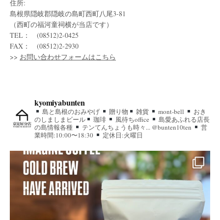
住所:
島根県隠岐郡隠岐の島町西町八尾3-81
（西町の福河童祠横が当店です）
TEL： (08512)2-0425
FAX： (08512)2-2930
>>
お問い合わせフォームはこちら
kyomiyabunten
島と島根のおみやげ
贈り物
雑貨
mont-bell
おき
のしましまビール
珈琲
風待ちoffice
島愛あふれる店長
の島情報各種
テンてんちょうも時々... @bunten10ten
営
業時間:10:00〜18:30
定休日:火曜日