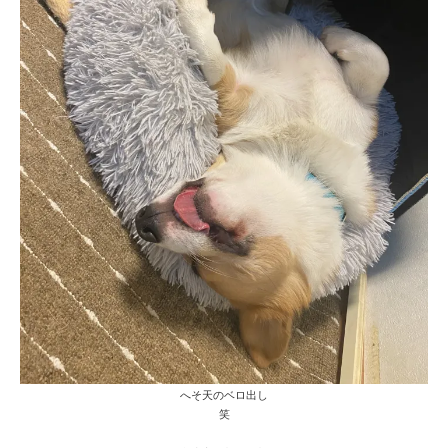
へそ天のベロ出し
笑