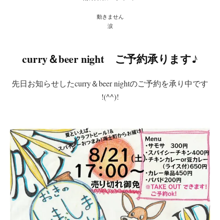
動きません
涙
curry＆beer night ご予約承ります♪
先日お知らせしたcurry＆beer nightのご予約を承り中です
!(^^)!