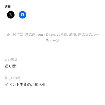
共有:
50年に1度の雨
,
curry＆beer
,
八尾川
,
豪雨
,
雨の日のルー
ティーン
投
古い投稿
送り盆
稿
ナ
新しい投稿
ビ
イベント中止のお知らせ
ゲ
ー
シ