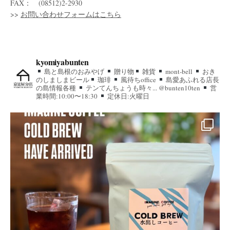
FAX： (08512)2-2930
>>
お問い合わせフォームはこちら
kyomiyabunten
島と島根のおみやげ
贈り物
雑貨
mont-bell
おき
のしましまビール
珈琲
風待ちoffice
島愛あふれる店長
の島情報各種
テンてんちょうも時々... @bunten10ten
営
業時間:10:00〜18:30
定休日:火曜日