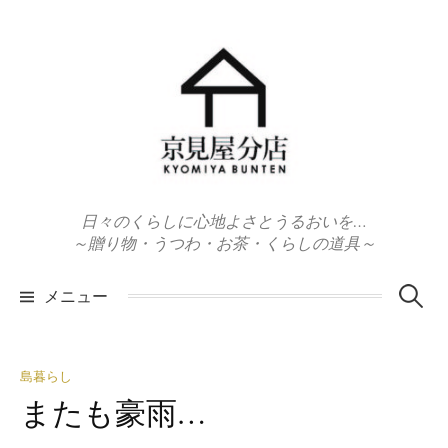
コ
ン
テ
ン
ツ
へ
ス
キ
日々のくらしに心地よさとうるおいを…
ッ
～贈り物・うつわ・お茶・くらしの道具～
プ
検
メニュー
索:
島暮らし
またも豪雨…