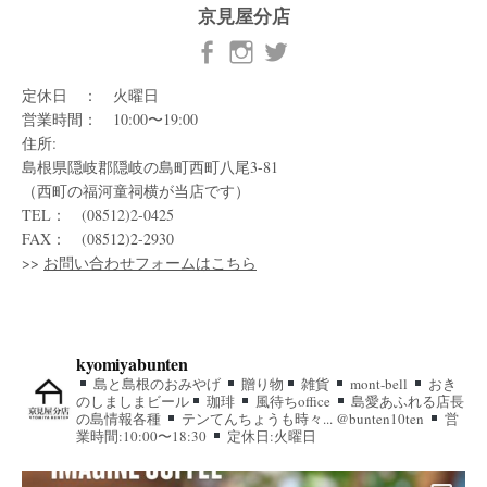
京見屋分店
定休日 ： 火曜日
営業時間： 10:00〜19:00
住所:
島根県隠岐郡隠岐の島町西町八尾3-81
（西町の福河童祠横が当店です）
TEL： (08512)2-0425
FAX： (08512)2-2930
>>
お問い合わせフォームはこちら
kyomiyabunten
島と島根のおみやげ
贈り物
雑貨
mont-bell
おき
のしましまビール
珈琲
風待ちoffice
島愛あふれる店長
の島情報各種
テンてんちょうも時々... @bunten10ten
営
業時間:10:00〜18:30
定休日:火曜日