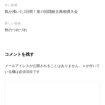
投
古い投稿
島が沸いた2日間！第15回隠岐古典相撲大会
稿
ナ
新しい投稿
ビ
秋のつれづれ
ゲ
ー
シ
コメントを残す
ョ
ン
メールアドレスが公開されることはありません。
※
が付いて
いる欄は必須項目です