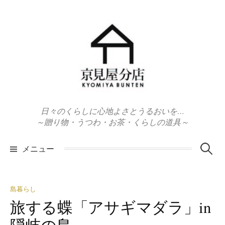
コ
ン
テ
ン
ツ
へ
ス
キ
日々のくらしに心地よさとうるおいを…
ッ
～贈り物・うつわ・お茶・くらしの道具～
プ
検
メニュー
索:
島暮らし
旅する蝶「アサギマダラ」in