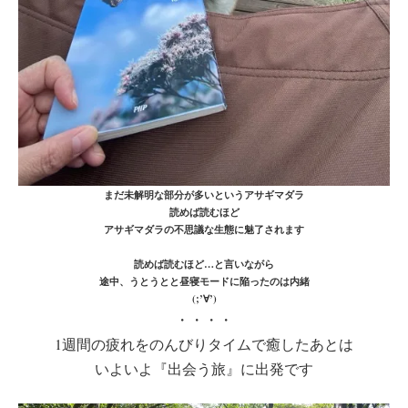
まだ未解明な部分が多いというアサギマダラ
読めば読むほど
アサギマダラの不思議な生態に魅了されます
読めば読むほど…と言いながら
途中、うとうとと昼寝モードに陥ったのは内緒
(;’∀’)
・・・・
1週間の疲れをのんびりタイムで癒したあとは
いよいよ『出会う旅』に出発です