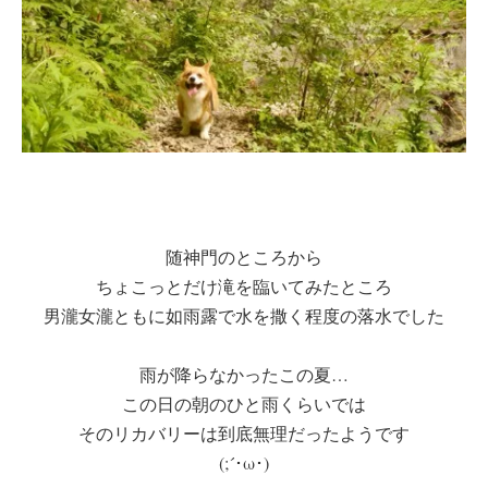
随神門のところから
ちょこっとだけ滝を臨いてみたところ
男瀧女瀧ともに如雨露で水を撒く程度の落水でした
雨が降らなかったこの夏…
この日の朝のひと雨くらいでは
そのリカバリーは到底無理だったようです
(;´･ω･)