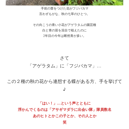
手前の蕾をつけた花がフジバカマ
言わずもがな、秋の七草のひとつ。
その向こうの青い小花がアゲラタムの園芸種
白と青の苗を混合で植えたのに
2年目の今年は断然青が多い。
さて
「アゲラタム」に「フジバカマ」…
この２種の秋の花から連想する蝶がある方、手を挙げて
♪
「はい！」…という声とともに
浮かんでくるのは「アサギマダラに出会い隊」隊員数名
あのヒトとかこの子とか、その人とか
笑