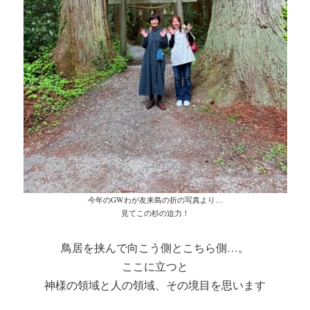
今年のGWわが友来島の折の写真より…
見てこの杉の迫力！
鳥居を挟んで向こう側とこちら側…。
ここに立つと
神様の領域と人の領域、その境目を思います