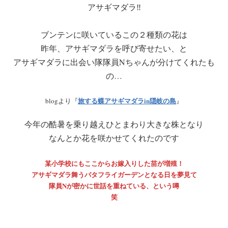
アサギマダラ‼
ブンテンに咲いているこの２種類の花は
昨年、アサギマダラを呼び寄せたい、と
アサギマダラに出会い隊隊員Nちゃんが分けてくれたも
の…
旅する蝶アサギマダラin隠岐の島
blogより『
』
今年の酷暑を乗り越えひとまわり大きな株となり
なんとか花を咲かせてくれたのです
某小学校にもここからお嫁入りした苗が増殖！
アサギマダラ舞うバタフライガーデンとなる日を夢見て
隊員Nが密かに世話を重ねている、という噂
笑