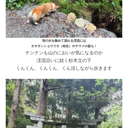
滝の水を集めて流れる渓流には
オキサンショウウオ（幼生）やヤマメの姿も！
テンテンも山のにおいが気になるのか
渓流沿いに続く杉木立の下
くんくん、くんくん、くん活しながら歩きます