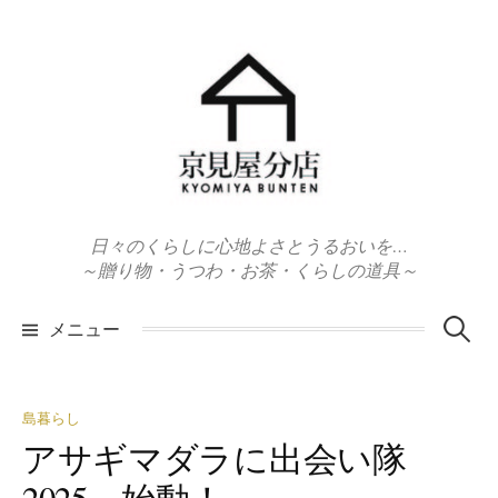
コ
ン
テ
ン
ツ
へ
ス
キ
日々のくらしに心地よさとうるおいを…
ッ
～贈り物・うつわ・お茶・くらしの道具～
プ
検
メニュー
索:
島暮らし
アサギマダラに出会い隊