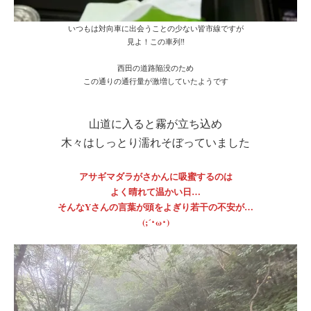
いつもは対向車に出会うことの少ない皆市線ですが
見よ！この車列‼
西田の道路陥没のため
この通りの通行量が激増していたようです
山道に入ると霧が立ち込め
木々はしっとり濡れそぼっていました
アサギマダラがさかんに吸蜜するのは
よく晴れて温かい日…
そんなYさんの言葉が頭をよぎり若干の不安が…
(;´･ω･)