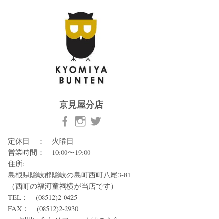
京見屋分店
定休日 ： 火曜日
営業時間： 10:00〜19:00
住所:
島根県隠岐郡隠岐の島町西町八尾3-81
（西町の福河童祠横が当店です）
TEL： (08512)2-0425
FAX： (08512)2-2930