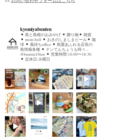
>>
お問い合わせフォームはこちら
kyomiyabunten
島と島根のおみやげ
贈り物
雑貨
mont-bell
おきのしましまビール
珈
琲
風待ちoffice
島愛あふれる店長の
島情報各種
テンてんちょうも時々...
@bunten10ten
営業時間:10:00〜18:30
定休日:火曜日