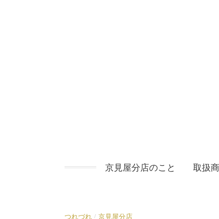
コ
ン
テ
ン
ツ
へ
ス
キ
ッ
プ
京見屋分店のこと
取扱
つれづれ
京見屋分店
/