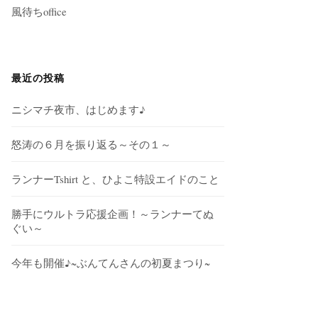
風待ちoffice
最近の投稿
ニシマチ夜市、はじめます♪
怒涛の６月を振り返る～その１～
ランナーTshirt と、ひよこ特設エイドのこと
勝手にウルトラ応援企画！～ランナーてぬ
ぐい～
今年も開催♪~ぶんてんさんの初夏まつり~