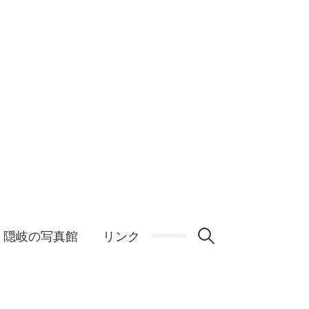
検
隠岐の写真館
リンク
索: