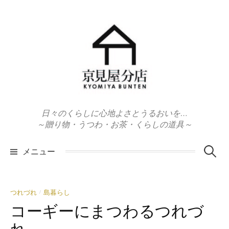
コ
ン
テ
ン
ツ
へ
ス
キ
日々のくらしに心地よさとうるおいを…
ッ
～贈り物・うつわ・お茶・くらしの道具～
プ
検
メニュー
索:
つれづれ
島暮らし
/
コーギーにまつわるつれづ