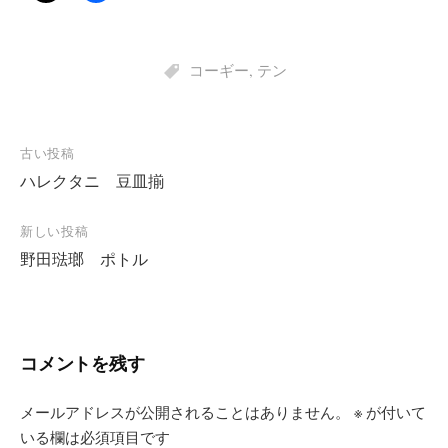
コーギー
,
テン
投
古い投稿
ハレクタニ 豆皿揃
稿
ナ
新しい投稿
ビ
野田琺瑯 ポトル
ゲ
ー
シ
コメントを残す
ョ
ン
メールアドレスが公開されることはありません。
※
が付いて
いる欄は必須項目です