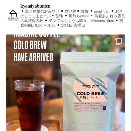
kyomiyabunten
島と島根のおみやげ
贈り物
雑貨
mont-bell
おき
のしましまビール
珈琲
風待ちoffice
島愛あふれる店長
の島情報各種
テンてんちょうも時々... @bunten10ten
営
業時間:10:00〜18:30
定休日:火曜日