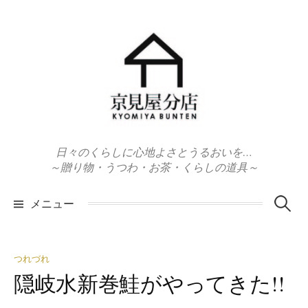
コ
ン
テ
ン
ツ
へ
ス
キ
日々のくらしに心地よさとうるおいを…
ッ
～贈り物・うつわ・お茶・くらしの道具～
プ
検
メニュー
索:
つれづれ
隠岐水新巻鮭がやってきた!!