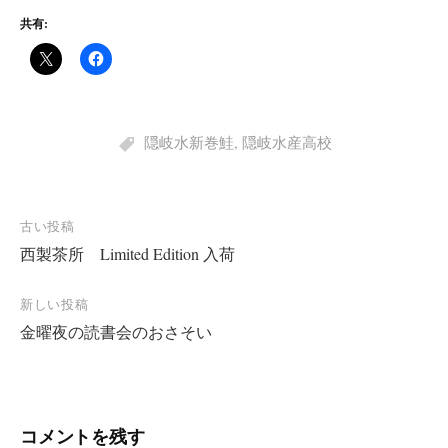
共有:
隠岐水新巻鮭
,
隠岐水産高校
投
古い投稿
西製茶所 Limited Edition 入荷
稿
ナ
新しい投稿
ビ
金曜夜の読書会のおさそい
ゲ
ー
シ
コメントを残す
ョ