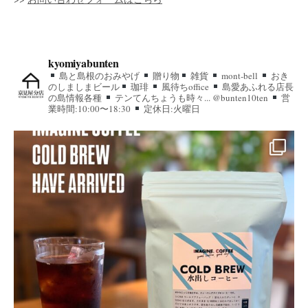
kyomiyabunten
島と島根のおみやげ
贈り物
雑貨
mont-bell
おき
のしましまビール
珈琲
風待ちoffice
島愛あふれる店長
の島情報各種
テンてんちょうも時々... @bunten10ten
営
業時間:10:00〜18:30
定休日:火曜日