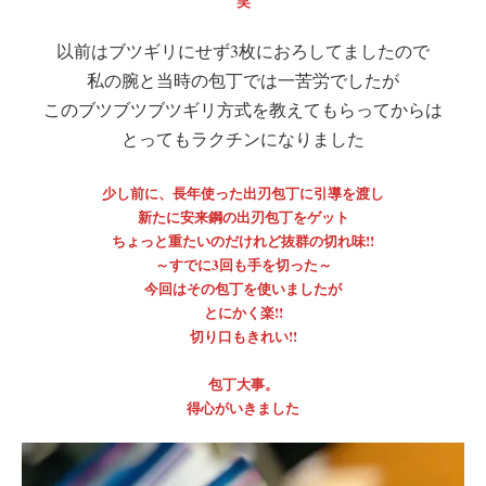
笑
以前はブツギリにせず3枚におろしてましたので
私の腕と当時の包丁では一苦労でしたが
このブツブツブツギリ方式を教えてもらってからは
とってもラクチンになりました
少し前に、長年使った出刃包丁に引導を渡し
新たに安来鋼の出刃包丁をゲット
ちょっと重たいのだけれど抜群の切れ味!!
～すでに3回も手を切った～
今回はその包丁を使いましたが
とにかく楽!!
切り口もきれい!!
包丁大事。
得心がいきました