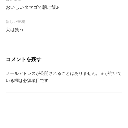
投
おいしいタマゴで朝ご飯♪
稿
ナ
新しい投稿
ビ
犬は笑う
ゲ
ー
シ
コメントを残す
ョ
ン
メールアドレスが公開されることはありません。
※
が付いて
いる欄は必須項目です