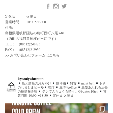
定休日 ： 火曜日
営業時間： 10:00〜19:00
住所:
島根県隠岐郡隠岐の島町西町八尾3-81
（西町の福河童祠横が当店です）
TEL： (08512)2-0425
FAX： (08512)2-2930
>>
お問い合わせフォームはこちら
kyomiyabunten
島と島根のおみやげ
贈り物
雑貨
mont-bell
おき
のしましまビール
珈琲
風待ちoffice
島愛あふれる店長
の島情報各種
テンてんちょうも時々... @bunten10ten
営
業時間:10:00〜18:30
定休日:火曜日