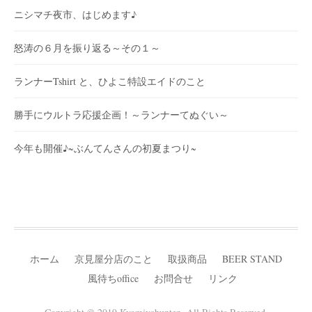
ニシマチ夜市、はじめます♪
怒涛の６月を振り返る～その１～
ランナーTshirt と、ひよこ特設エイドのこと
勝手にウルトラ応援企画！～ランナーてぬぐい～
今年も開催♪~ぶんてんさんの初夏まつり~
ホーム
京見屋分店のこと
取扱商品
BEER STAND
風待ちoffice
お問合せ
リンク