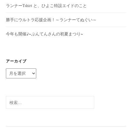
ランナーTshirt と、ひよこ特設エイドのこと
勝手にウルトラ応援企画！～ランナーてぬぐい～
今年も開催♪~ぶんてんさんの初夏まつり~
アーカイブ
ア
ー
カ
イ
ブ
検
索: