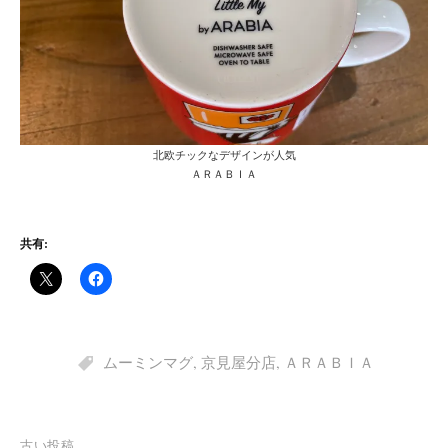
北欧チックなデザインが人気
ＡＲＡＢＩＡ
共有:
ムーミンマグ
,
京見屋分店
,
ＡＲＡＢＩＡ
古い投稿