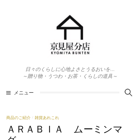
コ
ン
テ
ン
ツ
へ
ス
キ
日々のくらしに心地よさとうるおいを…
ッ
～贈り物・うつわ・お茶・くらしの道具～
プ
検
メニュー
索:
商品のご紹介
雑貨あれこれ
/
ＡＲＡＢＩＡ ムーミンマ