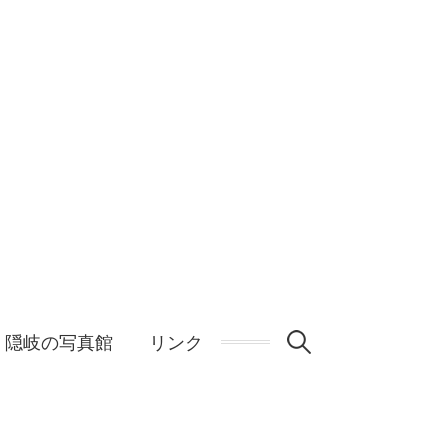
検
隠岐の写真館
リンク
索: