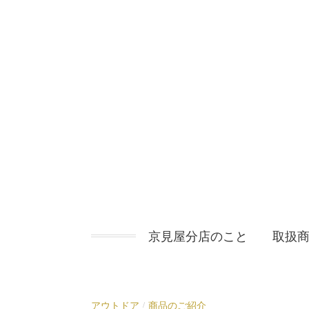
コ
ン
テ
ン
ツ
へ
ス
キ
ッ
プ
京見屋分店のこと
取扱
アウトドア
商品のご紹介
/