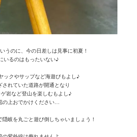
いうのに、今の日差しは見事に初夏！
にいるのはもったいない♪
ヤックやサップなど海遊びもよし♪
ざされていた道路が開通となり
カゲ岩など登山を楽しむもよし♪
認の上おでかけください…
で隠岐を丸ごと遊び倒しちゃいましょう！
節の紫外線は侮れませんよ。