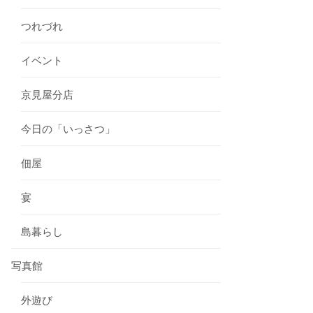
つれづれ
イベント
京見屋分店
今日の「いっさつ」
佃屋
宴
島暮らし
写真館
外遊び