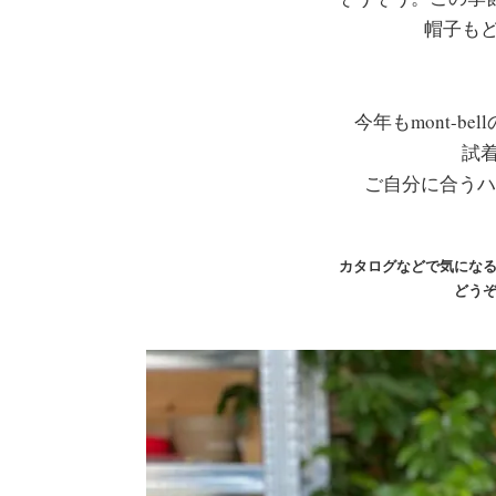
帽子も
今年もmont-b
試
ご自分に合うハ
カタログなどで気にな
どう