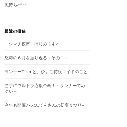
風待ちoffice
最近の投稿
ニシマチ夜市、はじめます♪
怒涛の６月を振り返る～その１～
ランナーTshirt と、ひよこ特設エイドのこと
勝手にウルトラ応援企画！～ランナーてぬ
ぐい～
今年も開催♪~ぶんてんさんの初夏まつり~