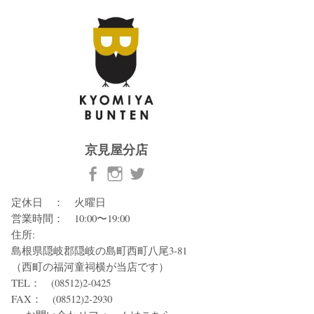
京見屋分店
定休日 ： 火曜日
営業時間： 10:00〜19:00
住所:
島根県隠岐郡隠岐の島町西町八尾3-81
（西町の福河童祠横が当店です）
TEL： (08512)2-0425
FAX： (08512)2-2930