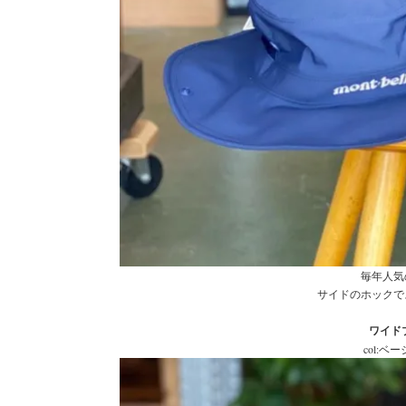
毎年人気
サイドのホックで
ワイドブ
col: