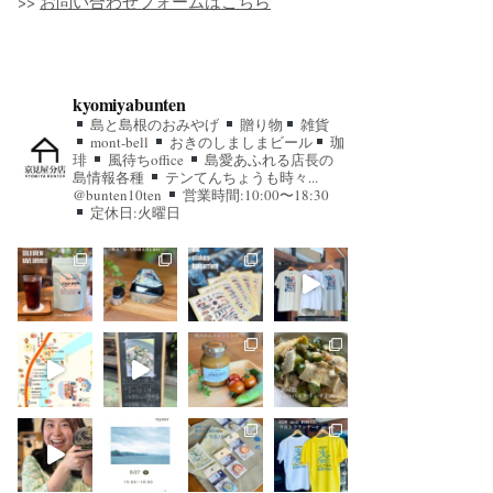
>>
お問い合わせフォームはこちら
kyomiyabunten
島と島根のおみやげ
贈り物
雑貨
mont-bell
おきのしましまビール
珈
琲
風待ちoffice
島愛あふれる店長の
島情報各種
テンてんちょうも時々...
@bunten10ten
営業時間:10:00〜18:30
定休日:火曜日