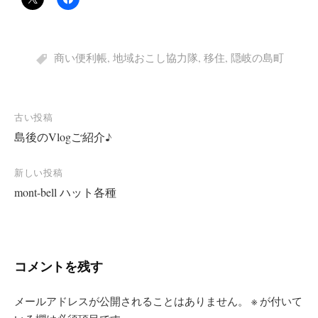
商い便利帳
,
地域おこし協力隊
,
移住
,
隠岐の島町
投
古い投稿
島後のVlogご紹介♪
稿
ナ
新しい投稿
ビ
mont-bell ハット各種
ゲ
ー
シ
コメントを残す
ョ
ン
メールアドレスが公開されることはありません。
※
が付いて