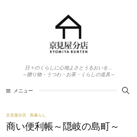
コ
ン
テ
ン
ツ
へ
ス
キ
日々のくらしに心地よさとうるおいを…
ッ
～贈り物・うつわ・お茶・くらしの道具～
プ
検
メニュー
索:
京見屋分店
島暮らし
/
商い便利帳～隠岐の島町～