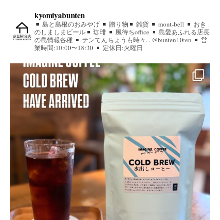
kyomiyabunten
島と島根のおみやげ
贈り物
雑貨
mont-bell
おき
のしましまビール
珈琲
風待ちoffice
島愛あふれる店長
の島情報各種
テンてんちょうも時々... @bunten10ten
営
業時間:10:00〜18:30
定休日:火曜日