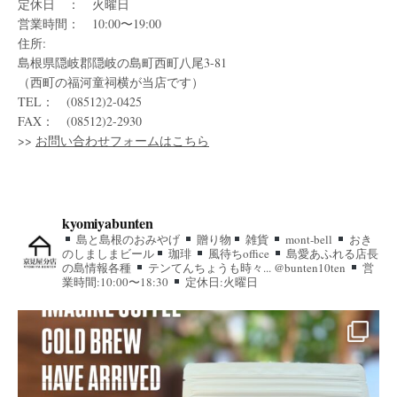
定休日 ： 火曜日
営業時間： 10:00〜19:00
住所:
島根県隠岐郡隠岐の島町西町八尾3-81
（西町の福河童祠横が当店です）
TEL： (08512)2-0425
FAX： (08512)2-2930
>>
お問い合わせフォームはこちら
kyomiyabunten
島と島根のおみやげ
贈り物
雑貨
mont-bell
おき
のしましまビール
珈琲
風待ちoffice
島愛あふれる店長
の島情報各種
テンてんちょうも時々... @bunten10ten
営
業時間:10:00〜18:30
定休日:火曜日