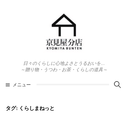
コ
ン
テ
ン
ツ
へ
ス
キ
日々のくらしに心地よさとうるおいを…
ッ
～贈り物・うつわ・お茶・くらしの道具～
プ
検
メニュー
索:
タグ:
くらしまねっと