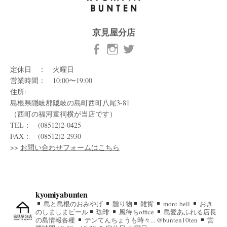
京見屋分店
定休日 ： 火曜日
営業時間： 10:00〜19:00
住所:
島根県隠岐郡隠岐の島町西町八尾3-81
（西町の福河童祠横が当店です）
TEL： (08512)2-0425
FAX： (08512)2-2930
>>
お問い合わせフォームはこちら
kyomiyabunten
島と島根のおみやげ
贈り物
雑貨
mont-bell
おき
のしましまビール
珈琲
風待ちoffice
島愛あふれる店長
の島情報各種
テンてんちょうも時々... @bunten10ten
営