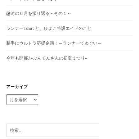
怒涛の６月を振り返る～その１～
ランナーTshirt と、ひよこ特設エイドのこと
勝手にウルトラ応援企画！～ランナーてぬぐい～
今年も開催♪~ぶんてんさんの初夏まつり~
アーカイブ
ア
ー
カ
イ
ブ
検
索: