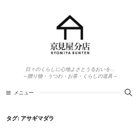
コ
ン
テ
ン
ツ
へ
ス
キ
日々のくらしに心地よさとうるおいを…
ッ
～贈り物・うつわ・お茶・くらしの道具～
プ
検
メニュー
索:
タグ:
アサギマダラ