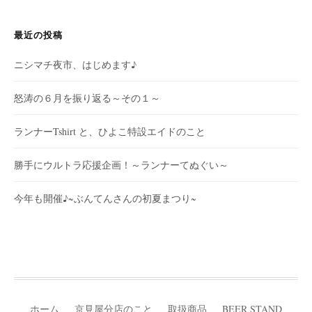
最近の投稿
ニシマチ夜市、はじめます♪
怒涛の６月を振り返る～その１～
ランナーTshirt と、ひよこ特設エイドのこと
勝手にウルトラ応援企画！～ランナーてぬぐい～
今年も開催♪~ぶんてんさんの初夏まつり~
ホーム
京見屋分店のこと
取扱商品
BEER STAND