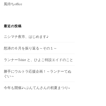
風待ちoffice
最近の投稿
ニシマチ夜市、はじめます♪
怒涛の６月を振り返る～その１～
ランナーTshirt と、ひよこ特設エイドのこと
勝手にウルトラ応援企画！～ランナーてぬ
ぐい～
今年も開催♪~ぶんてんさんの初夏まつり~