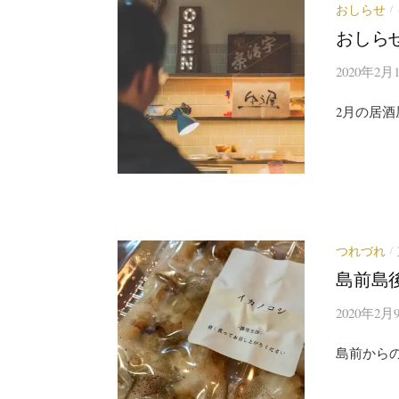
おしらせ
/
おしら
2020年2月
2月の居
つれづれ
/
島前島
2020年2月
島前から