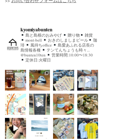
>>
お問い合わせフォームはこちら
kyomiyabunten
島と島根のおみやげ
贈り物
雑貨
mont-bell
おきのしましまビール
珈
琲
風待ちoffice
島愛あふれる店長の
島情報各種
テンてんちょうも時々...
@bunten10ten
営業時間:10:00〜18:30
定休日:火曜日