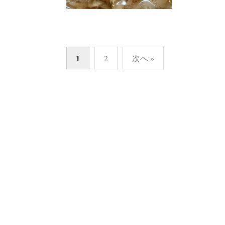
投
1
2
次へ »
稿
の
ペ
ー
ジ
送
り