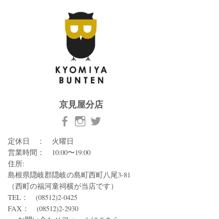
京見屋分店
定休日 ： 火曜日
営業時間： 10:00〜19:00
住所:
島根県隠岐郡隠岐の島町西町八尾3-81
（西町の福河童祠横が当店です）
TEL： (08512)2-0425
FAX： (08512)2-2930