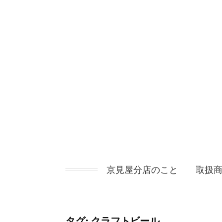
コ
ン
テ
ン
ツ
へ
ス
キ
ッ
プ
京見屋分店のこと
取扱
タグ:
クラフトビール