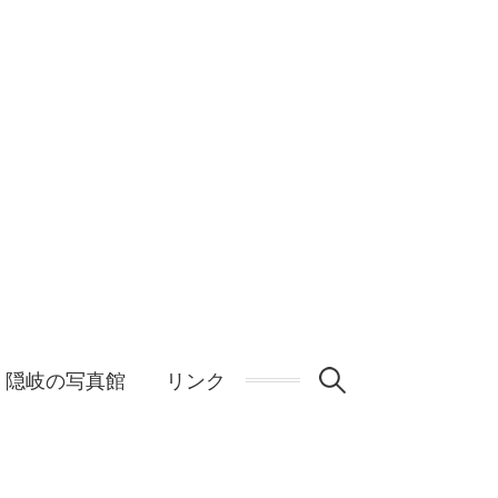
検
隠岐の写真館
リンク
索: