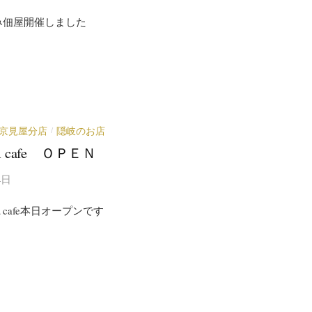
み佃屋開催しました
京見屋分店
隠岐のお店
/
 cafe ＯＰＥＮ
4日
cafe本日オープンです