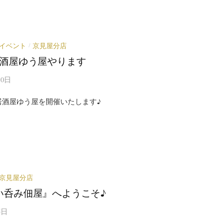
イベント
京見屋分店
/
居酒屋ゆう屋やります
10日
居酒屋ゆう屋を開催いたします♪
京見屋分店
い呑み佃屋』へようこそ♪
5日