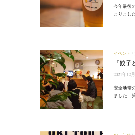
今年最後
まりまし
イベント
/
『餃子
2021年12
安全地帯
ました 
おしらせ
/