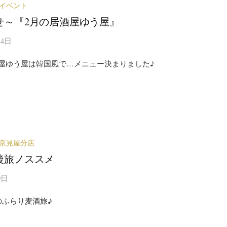
イベント
せ～『2月の居酒屋ゆう屋』
14日
酒屋ゆう屋は韓国風で…メニュー決まりました♪
京見屋分店
後旅ノススメ
9日
のふらり麦酒旅♪