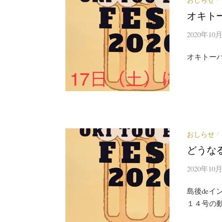
オキト
2020年10
オキトーバ
おしらせ
/
どうなる
2020年10
島後deイ
１４号の