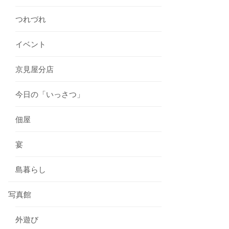
つれづれ
イベント
京見屋分店
今日の「いっさつ」
佃屋
宴
島暮らし
写真館
外遊び