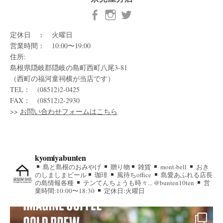
定休日 ： 火曜日
営業時間： 10:00〜19:00
住所:
島根県隠岐郡隠岐の島町西町八尾3-81
（西町の福河童祠横が当店です）
TEL： (08512)2-0425
FAX： (08512)2-2930
>>
お問い合わせフォームはこちら
kyomiyabunten
島と島根のおみやげ
贈り物
雑貨
mont-bell
おき
のしましまビール
珈琲
風待ちoffice
島愛あふれる店長
の島情報各種
テンてんちょうも時々... @bunten10ten
営
業時間:10:00〜18:30
定休日:火曜日