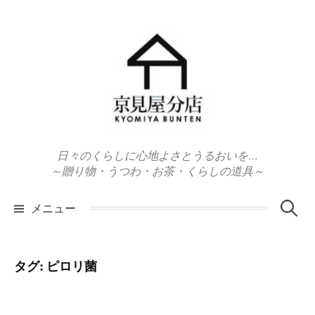
コ
ン
テ
ン
ツ
へ
ス
キ
日々のくらしに心地よさとうるおいを…
ッ
～贈り物・うつわ・お茶・くらしの道具～
プ
検
メニュー
索:
タグ:
ピロリ菌