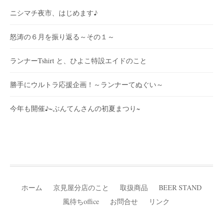
ニシマチ夜市、はじめます♪
怒涛の６月を振り返る～その１～
ランナーTshirt と、ひよこ特設エイドのこと
勝手にウルトラ応援企画！～ランナーてぬぐい～
今年も開催♪~ぶんてんさんの初夏まつり~
ホーム
京見屋分店のこと
取扱商品
BEER STAND
風待ちoffice
お問合せ
リンク