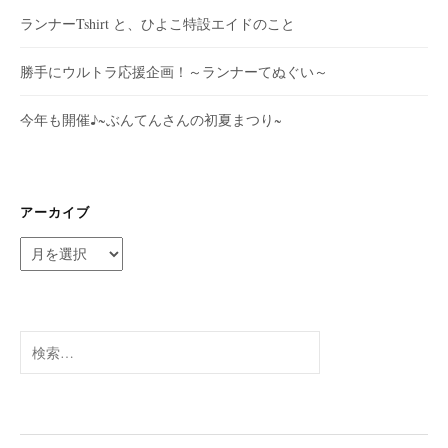
ランナーTshirt と、ひよこ特設エイドのこと
勝手にウルトラ応援企画！～ランナーてぬぐい～
今年も開催♪~ぶんてんさんの初夏まつり~
アーカイブ
ア
ー
カ
イ
ブ
検
索: