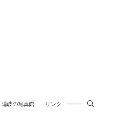
検
隠岐の写真館
リンク
索: