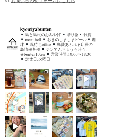
>>
お問い合わせフォームはこちら
kyomiyabunten
島と島根のおみやげ
贈り物
雑貨
mont-bell
おきのしましまビール
珈
琲
風待ちoffice
島愛あふれる店長の
島情報各種
テンてんちょうも時々...
@bunten10ten
営業時間:10:00〜18:30
定休日:火曜日