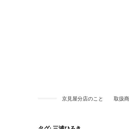
コ
ン
テ
ン
ツ
へ
ス
キ
ッ
プ
京見屋分店のこと
取扱
タグ:
三浦ひろき