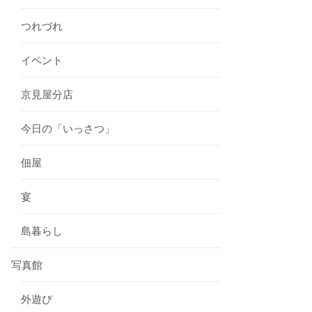
つれづれ
イベント
京見屋分店
今日の「いっさつ」
佃屋
宴
島暮らし
写真館
外遊び