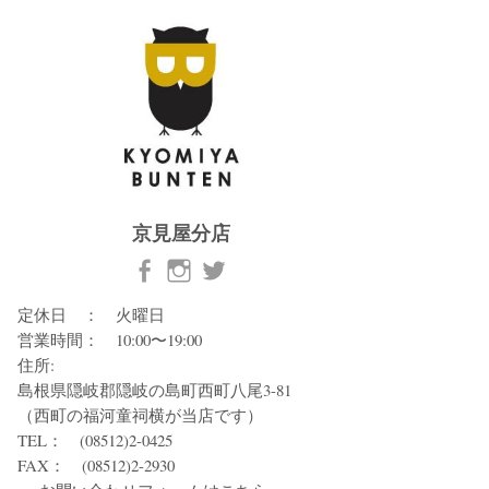
京見屋分店
定休日 ： 火曜日
営業時間： 10:00〜19:00
住所:
島根県隠岐郡隠岐の島町西町八尾3-81
（西町の福河童祠横が当店です）
TEL： (08512)2-0425
FAX： (08512)2-2930