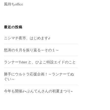
風待ちoffice
最近の投稿
ニシマチ夜市、はじめます♪
怒涛の６月を振り返る～その１～
ランナーTshirt と、ひよこ特設エイドのこと
勝手にウルトラ応援企画！～ランナーてぬ
ぐい～
今年も開催♪~ぶんてんさんの初夏まつり~