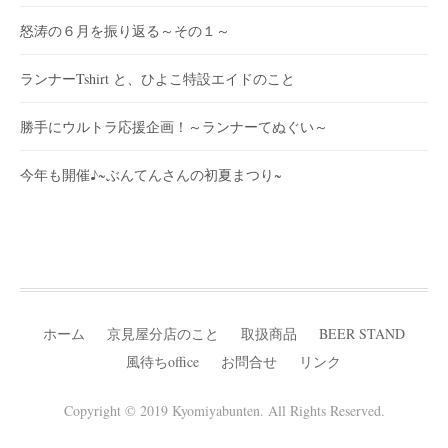
怒涛の６月を振り返る～その１～
ランナーTshirt と、ひよこ特設エイドのこと
勝手にウルトラ応援企画！～ランナーてぬぐい～
今年も開催♪~ぶんてんさんの初夏まつり~
ホーム
京見屋分店のこと
取扱商品
BEER STAND
風待ちoffice
お問合せ
リンク
Copyright © 2019 Kyomiyabunten. All Rights Reserved.