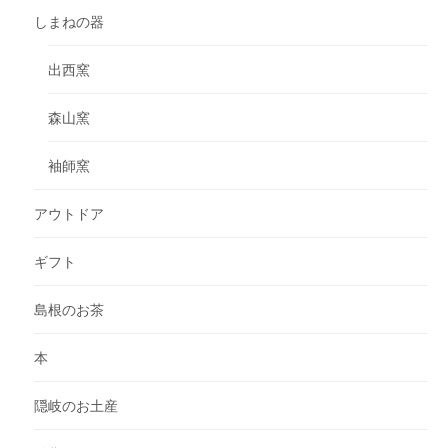
しまねの器
出西窯
森山窯
袖師窯
アウトドア
ギフト
島根のお茶
本
隠岐のお土産