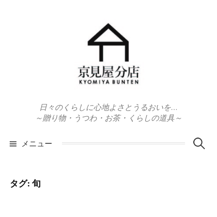
コ
ン
テ
ン
ツ
へ
ス
キ
日々のくらしに心地よさとうるおいを…
ッ
～贈り物・うつわ・お茶・くらしの道具～
プ
検
メニュー
索:
タグ:
旬