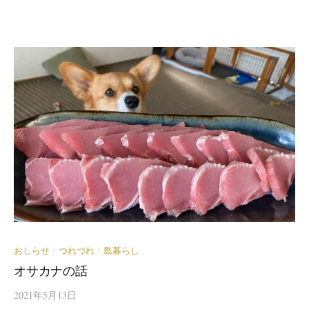
おしらせ
つれづれ
島暮らし
/
/
オサカナの話
2021年5月13日