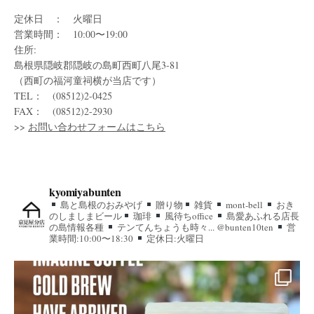
定休日 ： 火曜日
営業時間： 10:00〜19:00
住所:
島根県隠岐郡隠岐の島町西町八尾3-81
（西町の福河童祠横が当店です）
TEL： (08512)2-0425
FAX： (08512)2-2930
>>
お問い合わせフォームはこちら
kyomiyabunten
島と島根のおみやげ
贈り物
雑貨
mont-bell
おき
のしましまビール
珈琲
風待ちoffice
島愛あふれる店長
の島情報各種
テンてんちょうも時々... @bunten10ten
営
業時間:10:00〜18:30
定休日:火曜日