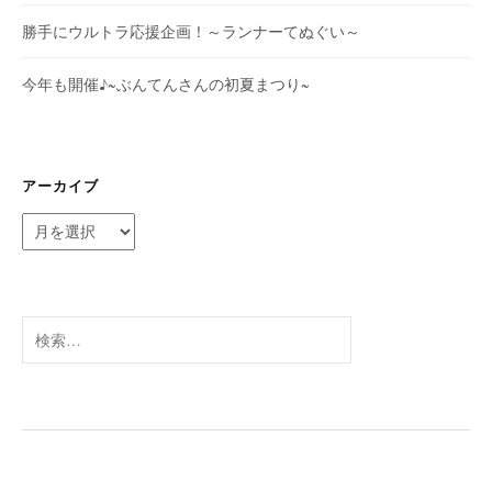
勝手にウルトラ応援企画！～ランナーてぬぐい～
今年も開催♪~ぶんてんさんの初夏まつり~
アーカイブ
ア
ー
カ
イ
ブ
検
索: