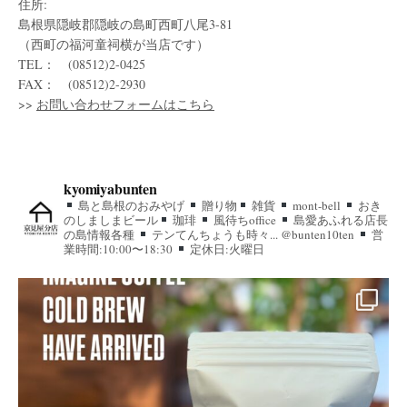
住所:
島根県隠岐郡隠岐の島町西町八尾3-81
（西町の福河童祠横が当店です）
TEL： (08512)2-0425
FAX： (08512)2-2930
>>
お問い合わせフォームはこちら
kyomiyabunten
島と島根のおみやげ
贈り物
雑貨
mont-bell
おき
のしましまビール
珈琲
風待ちoffice
島愛あふれる店長
の島情報各種
テンてんちょうも時々... @bunten10ten
営
業時間:10:00〜18:30
定休日:火曜日