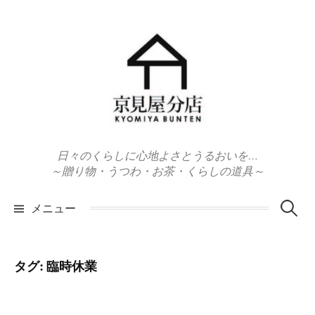
コ
ン
テ
ン
ツ
へ
ス
キ
日々のくらしに心地よさとうるおいを…
ッ
～贈り物・うつわ・お茶・くらしの道具～
プ
検
メニュー
索:
タグ:
臨時休業