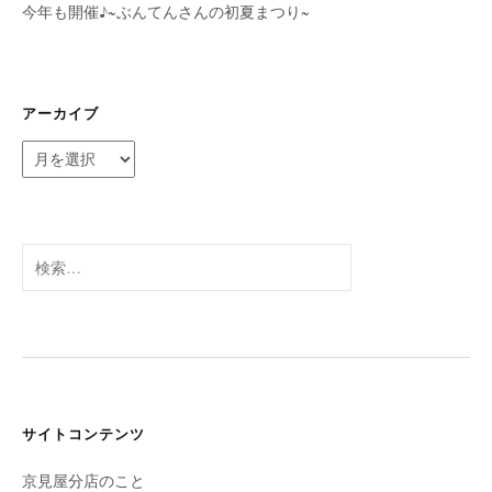
今年も開催♪~ぶんてんさんの初夏まつり~
アーカイブ
ア
ー
カ
イ
ブ
検
索:
サイトコンテンツ
京見屋分店のこと