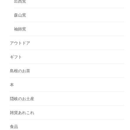
出西窯
森山窯
袖師窯
アウトドア
ギフト
島根のお茶
本
隠岐のお土産
雑貨あれこれ
食品